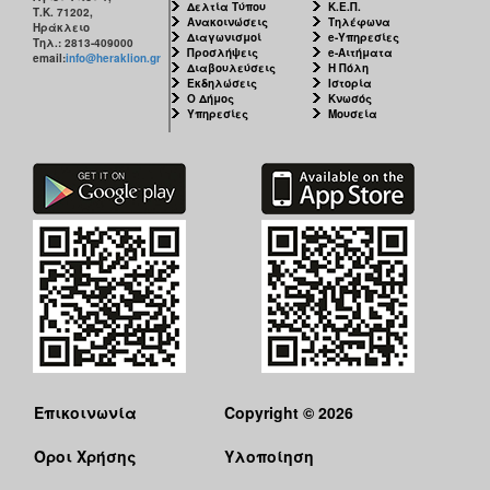
Δελτία Τύπου
Κ.Ε.Π.
Τ.Κ. 71202,
Ανακοινώσεις
Τηλέφωνα
Ηράκλειο
Διαγωνισμοί
e-Υπηρεσίες
Τηλ.: 2813-409000
Προσλήψεις
e-Αιτήματα
email:
info@heraklion.gr
Διαβουλεύσεις
Η Πόλη
Εκδηλώσεις
Ιστορία
Ο Δήμος
Κνωσός
Υπηρεσίες
Μουσεία
Επικοινωνία
Copyright © 2026
Όροι Χρήσης
Υλοποίηση