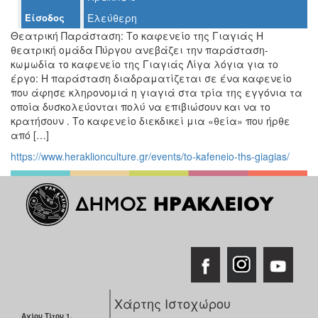
Ο
Είσοδος
Ελεύθερη
ΤΟΠΟΣ
ΜΑΣ
Θεατρική Παράσταση: Το καφενείο της Γιαγιάς Η
θεατρική ομάδα Πύργου ανεβάζει την παράσταση-
κωμωδία το καφενείο της Γιαγιάς Λίγα λόγια για το
Ο
ΔΗΜΟΣ
έργο: Η παράσταση διαδραματίζεται σε ένα καφενείο
που άφησε κληρονομιά η γιαγιά στα τρία της εγγόνια τα
οποία δυσκολεύονται πολύ να επιβιώσουν και να το
ΠΟΛΙΤΙΣΜΟΣ
κρατήσουν . Το καφενείο διεκδικεί μια «θεία» που ήρθε
από […]
ΑΝΘΕΚΤΙΚΗ
ΠΟΛΗ
https://www.heraklionculture.gr/events/to-kafeneio-ths-giagias/
Χάρτης Ιστοχώρου
Αγίου Τίτου 1,