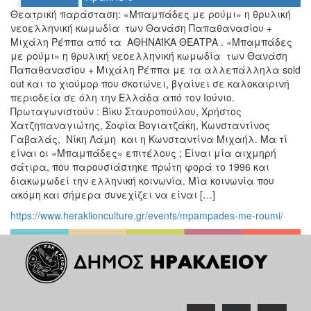
Ο
Θεατρική παράσταση: «Μπαμπάδες με ρούμι» η θρυλική
ΤΟΠΟΣ
νεοελληνική κωμωδία των Θανάση Παπαθανασίου +
ΜΑΣ
Μιχάλη Ρέππα από τα ΑΘΗΝΑΪΚΑ ΘΕΑΤΡΑ . «Μπαμπάδες
με ρούμι» η θρυλική νεοελληνική κωμωδία των Θανάση
Ο
Παπαθανασίου + Μιχάλη Ρέππα με τα αλλεπάλληλα sold
ΔΗΜΟΣ
out και το χιούμορ που σκοτώνει, βγαίνει σε καλοκαιρινή
περιοδεία σε όλη την Ελλάδα από τον Ιούνιο.
ΠΟΛΙΤΙΣΜΟΣ
Πρωταγωνιστούν : Βίκυ Σταυροπούλου, Χρήστος
Χατζηπαναγιώτης, Σοφία Βογιατζάκη, Κωνσταντίνος
ΑΝΘΕΚΤΙΚΗ
Γαβαλάς, Νίκη Λάμη και η Κωνσταντίνα Μιχαήλ. Μα τί
ΠΟΛΗ
είναι οι «Μπαμπάδες» επιτέλους ; Είναι μία αιχμηρή
σάτιρα, που παρουσιάστηκε πρώτη φορά το 1996 και
διακωμωδεί την ελληνική κοινωνία. Μία κοινωνία που
ακόμη και σήμερα συνεχίζει να είναι […]
https://www.heraklionculture.gr/events/mpampades-me-roumi/