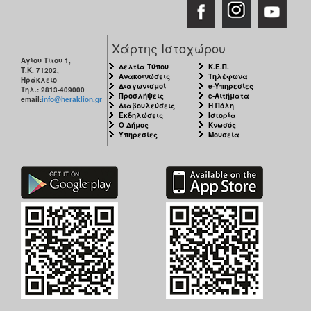
Χάρτης Ιστοχώρου
Αγίου Τίτου 1,
Δελτία Τύπου
Κ.Ε.Π.
Τ.Κ. 71202,
Ανακοινώσεις
Τηλέφωνα
Ηράκλειο
Διαγωνισμοί
e-Υπηρεσίες
Τηλ.: 2813-409000
Προσλήψεις
e-Αιτήματα
email:
info@heraklion.gr
Διαβουλεύσεις
Η Πόλη
Εκδηλώσεις
Ιστορία
Ο Δήμος
Κνωσός
Υπηρεσίες
Μουσεία