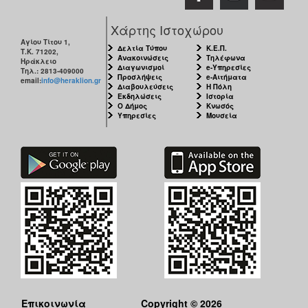
Χάρτης Ιστοχώρου
Αγίου Τίτου 1,
Δελτία Τύπου
Κ.Ε.Π.
Τ.Κ. 71202,
Ανακοινώσεις
Τηλέφωνα
Ηράκλειο
Διαγωνισμοί
e-Υπηρεσίες
Τηλ.: 2813-409000
Προσλήψεις
e-Αιτήματα
email:
info@heraklion.gr
Διαβουλεύσεις
Η Πόλη
Εκδηλώσεις
Ιστορία
Ο Δήμος
Κνωσός
Υπηρεσίες
Μουσεία
Επικοινωνία
Copyright © 2026