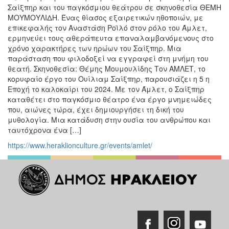
Σαίξπηρ και του παγκόσμιου θεάτρου σε σκηνοθεσία ΘΕΜΗ
Ο
ΤΟΠΟΣ
ΜΟΥΜΟΥΛΙΔΗ. Ένας θίασος εξαιρετικών ηθοποιών, με
ΜΑΣ
επικεφαλής τον Αναστάση Ροϊλό στον ρόλο του Άμλετ,
ερμηνεύει τους αθεράπευτα επαναλαμβανόμενους στο
Ο
χρόνο χαρακτήρες των ηρώων του Σαίξπηρ. Μια
ΔΗΜΟΣ
παράσταση που φιλοδοξεί να εγγραφεί στη μνήμη του
θεατή. Σκηνοθεσία: Θέμης Μουμουλίδης Τον ΑΜΛΕΤ, το
ΠΟΛΙΤΙΣΜΟΣ
κορυφαίο έργο του Ουίλιαμ Σαίξπηρ, παρουσιάζει η 5 η
Εποχή το καλοκαίρι του 2024. Με τον Άμλετ, ο Σαίξπηρ
καταθέτει στο παγκόσμιο θέατρο ένα έργο μνημειώδες
ΑΝΘΕΚΤΙΚΗ
ΠΟΛΗ
που, αιώνες τώρα, έχει δημιουργήσει τη δική του
μυθολογία. Μια κατάδυση στην ουσία του ανθρώπου και
ταυτόχρονα ένα […]
https://www.heraklionculture.gr/events/amlet/