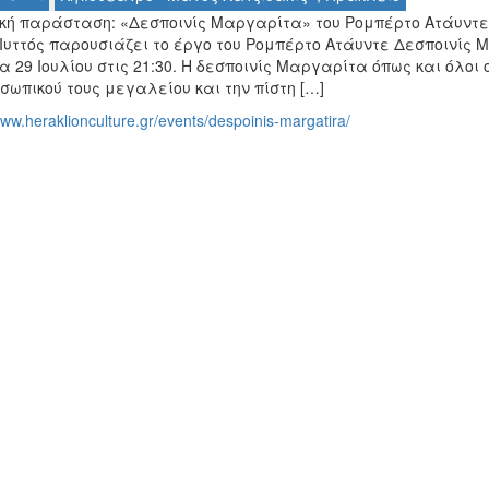
κή παράσταση: «Δεσποινίς Μαργαρίτα» του Ρομπέρτο Ατάυντε 
Ιυττός παρουσιάζει το έργο του Ρομπέρτο Ατάυντε Δεσποινίς Μ
 29 Ιουλίου στις 21:30. Η δεσποινίς Μαργαρίτα όπως και όλοι
σωπικού τους μεγαλείου και την πίστη […]
www.heraklionculture.gr/events/despoinis-margatira/