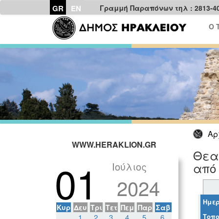
GR
EN
Γραμμή Παραπόνων τηλ : 2813-4
Ο 
Αρ
WWW.HERAKLION.GR
Θεα
01
Ιούλιος
από 
2024
Ημερ
Κυρ
Δευ
Τρι
Τετ
Πεμ
Παρ
Σαβ
Τοπο
1
2
3
4
5
6