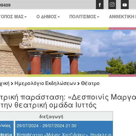
09409
ΤΟΠΟΣ ΜΑΣ
Ο ΔΗΜΟΣ
ΠΟΛΙΤΙΣΜΟΣ
ΑΝΘΕΚΤΙΚΗ
χική
Ημερολόγιο Εκδηλώσεων
Θέατρο
τρική παράσταση: «Δεσποινίς Μαργα
την θεατρική ομάδα Ιυττός
διεξαγωγή
/νίες
29/07/2024 - 29/07/2024 21:30
θεσία
Κηποθέατρο «Μάνος Χατζιδάκις», Ηράκλειο