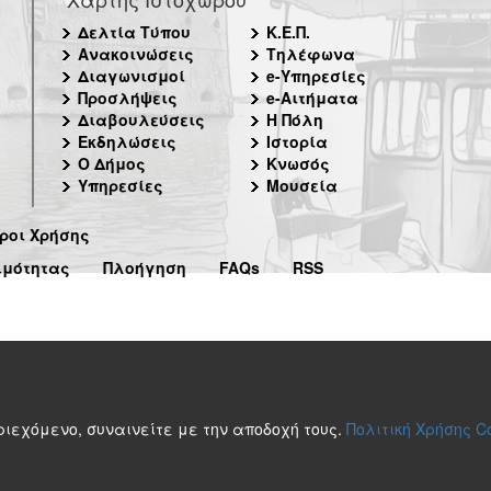
Δελτία Τύπου
Κ.Ε.Π.
Ανακοινώσεις
Τηλέφωνα
Διαγωνισμοί
e-Υπηρεσίες
Προσλήψεις
e-Αιτήματα
Διαβουλεύσεις
Η Πόλη
Εκδηλώσεις
Ιστορία
Ο Δήμος
Κνωσός
Υπηρεσίες
Μουσεία
ροι Χρήσης
ιμότητας
Πλοήγηση
FAQs
RSS
περιεχόμενο, συναινείτε με την αποδοχή τους.
Πολιτική Χρήσης C