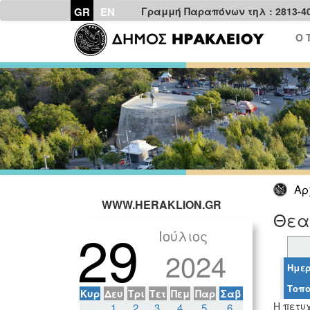
GR
EN
Γραμμή Παραπόνων τηλ : 2813-4
Ο 
Αρ
WWW.HERAKLION.GR
Θεα
29
Ιούλιος
2024
Ημερ
Τοπο
Κυρ
Δευ
Τρι
Τετ
Πεμ
Παρ
Σαβ
Η πετυ
1
2
3
4
5
6