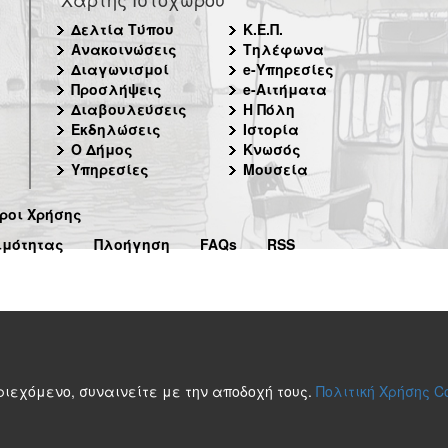
Δελτία Τύπου
Κ.Ε.Π.
Ανακοινώσεις
Τηλέφωνα
Διαγωνισμοί
e-Υπηρεσίες
Προσλήψεις
e-Αιτήματα
Διαβουλεύσεις
Η Πόλη
Εκδηλώσεις
Ιστορία
Ο Δήμος
Κνωσός
Υπηρεσίες
Μουσεία
ροι Χρήσης
ιμότητας
Πλοήγηση
FAQs
RSS
περιεχόμενο, συναινείτε με την αποδοχή τους.
Πολιτική Χρήσης C