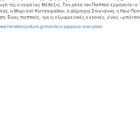
γή της εταιρείας Μέθεξις. Τον ρόλο του Παππού ερμηνεύει ο 
λης, η Μαριλού Κατσαφάδου, η Δήμητρα Στογιάννη, η Ηρώ Πεκτ
ση: Ένας παππούς, τρεις εξωφρενικές εγγονές, ένας «μπάτσος
www.heraklionculture.gr/events/o-pappous-exei-piesi/