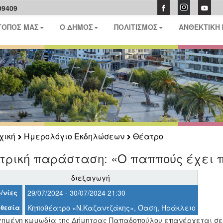
09409
ΤΟΠΟΣ ΜΑΣ
Ο ΔΗΜΟΣ
ΠΟΛΙΤΙΣΜΟΣ
ΑΝΘΕΚΤΙΚΗ
χική
Ημερολόγιο Εκδηλώσεων
Θέατρο
τρική παράσταση: «Ο παππούς έχει 
διεξαγωγή
/νίες
29/07/2024 - 30/07/2024 21:30
θεσία
Κηποθέατρο «Ν.Καζαντζάκης», Όαση, Ηράκλειο
χημένη κωμωδία της Δήμητρας Παπαδοπούλου επανέρχεται σε 