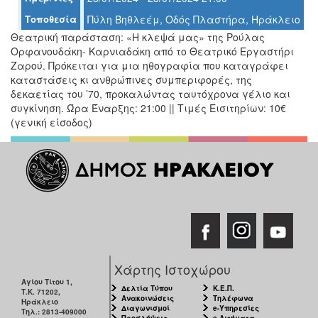
Ο
Τοποθεσία
Πύλη Βηθλεέμ, Οδός Πλαστήρα, Ηράκλειο
ΤΟΠΟΣ
ΜΑΣ
Θεατρική παράσταση: «Η κλεψά μας» της Ρούλας
Ορφανουδάκη- Καρνιαδάκη από το Θεατρικό Εργαστήρι
Ο
Ζαρού. Πρόκειται για μια ηθογραφία που καταγράφει
ΔΗΜΟΣ
καταστάσεις κι ανθρώπινες συμπεριφορές, της
δεκαετίας του ’70, προκαλώντας ταυτόχρονα γέλιο και
ΠΟΛΙΤΙΣΜΟΣ
συγκίνηση. Ώρα Έναρξης: 21:00 || Τιμές Εισιτηρίων: 10€
(γενική είσοδος)
ΑΝΘΕΚΤΙΚΗ
ΠΟΛΗ
Χάρτης Ιστοχώρου
Αγίου Τίτου 1,
Δελτία Τύπου
Κ.Ε.Π.
Τ.Κ. 71202,
Ανακοινώσεις
Τηλέφωνα
Ηράκλειο
Διαγωνισμοί
e-Υπηρεσίες
Τηλ.: 2813-409000
Προσλήψεις
e-Αιτήματα