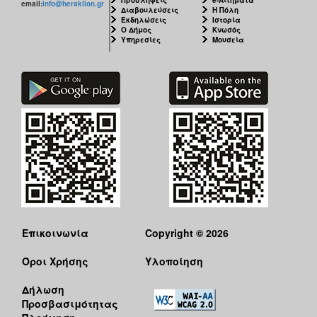
email:
info@heraklion.gr
Διαβουλεύσεις
Η Πόλη
Εκδηλώσεις
Ιστορία
Ο Δήμος
Κνωσός
Υπηρεσίες
Μουσεία
Επικοινωνία
Copyright © 2026
Όροι Χρήσης
Υλοποίηση
Δήλωση
Προσβασιμότητας