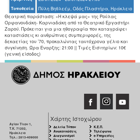
Ο
Τοποθεσία
Πύλη Βηθλεέμ, Οδός Πλαστήρα, Ηράκλειο
ΤΟΠΟΣ
ΜΑΣ
Θεατρική παράσταση: «Η κλεψά μας» της Ρούλας
Ορφανουδάκη- Καρνιαδάκη από το Θεατρικό Εργαστήρι
Ο
Ζαρού. Πρόκειται για μια ηθογραφία που καταγράφει
ΔΗΜΟΣ
καταστάσεις κι ανθρώπινες συμπεριφορές, της
δεκαετίας του ’70, προκαλώντας ταυτόχρονα γέλιο και
ΠΟΛΙΤΙΣΜΟΣ
συγκίνηση. Ώρα Έναρξης: 21:00 || Τιμές Εισιτηρίων: 10€
(γενική είσοδος)
ΑΝΘΕΚΤΙΚΗ
ΠΟΛΗ
Χάρτης Ιστοχώρου
Αγίου Τίτου 1,
Δελτία Τύπου
Κ.Ε.Π.
Τ.Κ. 71202,
Ανακοινώσεις
Τηλέφωνα
Ηράκλειο
Διαγωνισμοί
e-Υπηρεσίες
Τηλ.: 2813-409000
Προσλήψεις
e-Αιτήματα