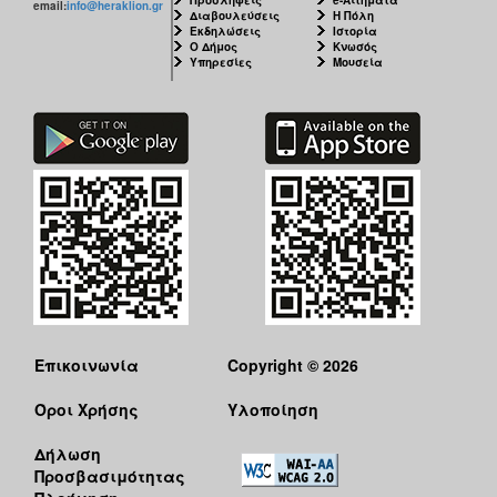
email:
info@heraklion.gr
Διαβουλεύσεις
Η Πόλη
Εκδηλώσεις
Ιστορία
Ο Δήμος
Κνωσός
Υπηρεσίες
Μουσεία
Επικοινωνία
Copyright © 2026
Όροι Χρήσης
Υλοποίηση
Δήλωση
Προσβασιμότητας