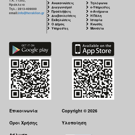
Τ.Κ. 71202,
Ανακοινώσεις
Τηλέφωνα
Ηράκλειο
Διαγωνισμοί
e-Υπηρεσίες
Τηλ.: 2813-409000
Προσλήψεις
e-Αιτήματα
email:
info@heraklion.gr
Διαβουλεύσεις
Η Πόλη
Εκδηλώσεις
Ιστορία
Ο Δήμος
Κνωσός
Υπηρεσίες
Μουσεία
Επικοινωνία
Copyright © 2026
Όροι Χρήσης
Υλοποίηση
Δήλωση