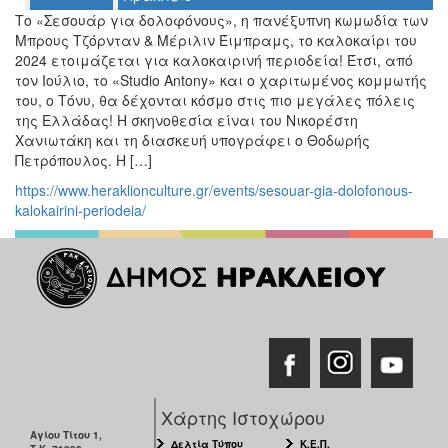
Ο
Το «Σεσουάρ για δολοφόνους», η πανέξυπνη κωμωδία των
ΤΟΠΟΣ
Mπρους Τζόρνταν & Μέριλιν Έιμπραμς, το καλοκαίρι του
ΜΑΣ
2024 ετοιμάζεται για καλοκαιρινή περιοδεία! Έτσι, από
τον Ιούλιο, το «Studio Antony» και ο χαριτωμένος κομμωτής
Ο
του, ο Τόνυ, θα δέχονται κόσμο στις πιο μεγάλες πόλεις
ΔΗΜΟΣ
της Ελλάδας! Η σκηνοθεσία είναι του Νικορέστη
Χανιωτάκη και τη διασκευή υπογράφει ο Θοδωρής
ΠΟΛΙΤΙΣΜΟΣ
Πετρόπουλος. Η […]
https://www.heraklionculture.gr/events/sesouar-gia-dolofonous-
ΑΝΘΕΚΤΙΚΗ
kalokairini-periodeia/
ΠΟΛΗ
Χάρτης Ιστοχώρου
Αγίου Τίτου 1,
Δελτία Τύπου
Κ.Ε.Π.