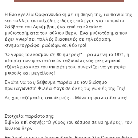
Η Ευαγγελία Ορφανουδάκη με τη σκηνή της, τα πανιά της
και πολλές αυτοσχέδιες ιδέες επιλέγει, για το πρώτο
Σάββατο του Δεκέμβρη, ένα από τα κλασικά
μυθιστορήματα του Ιούλιου Βερν. Ένα μυθιστόρημα που
έχει γνωρίσει πολλές διασκευές σε τηλεόραση,
κινηματογράφο, ραδιόφωνο, θέατρο!
"Ο γύρος του κόσμου σε 80 ημέρες!" Γραμμένη το 1871, η
ιστορία των φανταστικών ταξιδιών ενός εκκεντρικού
τζέντλεμαν και του υπηρέτη του, συνεχίζει να γοητεύει
μικρούς και μεγάλους!
Ελάτε να ταξιδέψουμε παρέα με τον διάσημο
πρωταγωνιστή Φιλέα Φογκ σε όλες τις γωνιές της Γης!
Δε χρειαζόμαστε αποσκευές ... Μόνο τη φαντασία μας!
Στοιχεία παράστασης:
Βιβλία επί σκηνής: "Ο γύρος του κόσμου σε 80 ημέρες", του
Ιούλιου Βερν!
Επιλογή κειμένων/παρουσίαση: Ευαγγελία Ορφανουδάκη