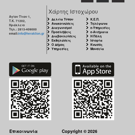
Χάρτης Ιστοχώρου
Αγίου Τίτου 1,
Δελτία Τύπου
Κ.Ε.Π.
Τ.Κ. 71202,
Ανακοινώσεις
Τηλέφωνα
Ηράκλειο
Διαγωνισμοί
e-Υπηρεσίες
Τηλ.: 2813-409000
Προσλήψεις
e-Αιτήματα
email:
info@heraklion.gr
Διαβουλεύσεις
Η Πόλη
Εκδηλώσεις
Ιστορία
Ο Δήμος
Κνωσός
Υπηρεσίες
Μουσεία
Επικοινωνία
Copyright © 2026