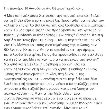
Ο
ΤΟΠΟΣ
Την Δευτέρα 30 Αυγούστου στο Θέατρο Τεχνόπολις
ΜΑΣ
Η Μάγια η μέλισσα λατρεύει την περιπέτεια και θέλει
να τη ζήσει έξω από την κυψέλη. Προσπαθεί να πείσει τον
Ο
κολλητό της φίλο Βίλλυ να την ακολουθήσει όταν….σπάει
ΔΗΜΟΣ
κατά λάθος την κυψέλη.Θα προλάβουν να την φτιάξουν
προτού γυρίσουν οι υπόλοιπες μέλισσες? Ο σοφός Φλιπ η
ΠΟΛΙΤΙΣΜΟΣ
ακρίδα θα τους βρει τη λύση…. και η περιπέτεια ξεκινά
για την Μάγια και τους αγαπημένους της φίλους, τον
ΑΝΘΕΚΤΙΚΗ
Βίλλυ, τον Φλιπ, τον Μπεν το σκαθάρι και την όμορφη
ΠΟΛΗ
πεταλούδα Βεατρίκη. Ποιος θα προσπαθήσει να χαλάσει
τα σχέδια της Μάγια και των αγαπημένων της φίλων?
Μα φυσικά η Θέκλα, η μοχθηρή αράχνη. Θα τα
καταφέρει άραγε η Μάγια να ζήσει ελεύθερη? Ένας
ύμνος στην πραγματική φιλία, στη δύναμη της
συνεργασίας και στην αγάπη για το περιβάλλον. Μια
διαδραστική παράσταση, που μέσα από εκπλήξεις και
απρόοπτα θα ταξιδέψει μικρούς και μεγάλους στον
μαγικό κόσμο της Μάγια της Μέλισσας. Ένα
φαντασμαγορικό υπερθέαμα ένα μαγευτικό show με
εντυπωσιακά σκηνικά και κουστούμια, ξυλοπόδαρους και
εναέριους ακροβάτες επί σκηνής . Μια θεατρική