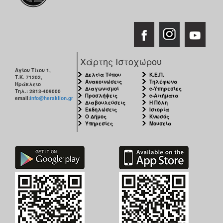
Χάρτης Ιστοχώρου
Αγίου Τίτου 1,
Δελτία Τύπου
Κ.Ε.Π.
Τ.Κ. 71202,
Ανακοινώσεις
Τηλέφωνα
Ηράκλειο
Διαγωνισμοί
e-Υπηρεσίες
Τηλ.: 2813-409000
Προσλήψεις
e-Αιτήματα
email:
info@heraklion.gr
Διαβουλεύσεις
Η Πόλη
Εκδηλώσεις
Ιστορία
Ο Δήμος
Κνωσός
Υπηρεσίες
Μουσεία