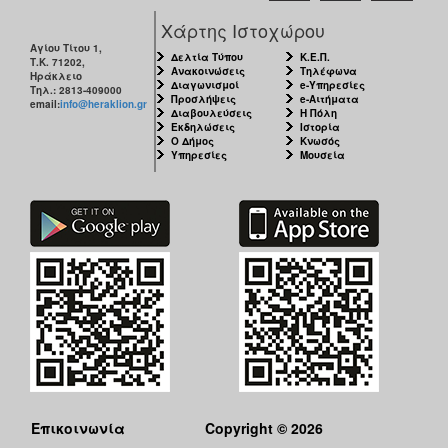
Χάρτης Ιστοχώρου
Αγίου Τίτου 1,
Δελτία Τύπου
Κ.Ε.Π.
Τ.Κ. 71202,
Ανακοινώσεις
Τηλέφωνα
Ηράκλειο
Διαγωνισμοί
e-Υπηρεσίες
Τηλ.: 2813-409000
Προσλήψεις
e-Αιτήματα
email:
info@heraklion.gr
Διαβουλεύσεις
Η Πόλη
Εκδηλώσεις
Ιστορία
Ο Δήμος
Κνωσός
Υπηρεσίες
Μουσεία
Επικοινωνία
Copyright © 2026