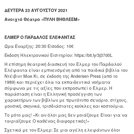
Ο
ΤΟΠΟΣ
ΔΕΥΤΕΡΑ 23 ΑΥΓΟΥΣΤΟΥ 2021
ΜΑΣ
Ανοιχτό Θέατρο «ΠΥΛΗ ΒΗΘΛΕΕΜ»
Ο
ΔΗΜΟΣ
ΕΛΜΕΡ Ο ΠΑΡΔΑΛΟΣ ΕΛΕΦΑΝΤΑΣ
ΠΟΛΙΤΙΣΜΟΣ
Ώρα Έναρξης: 20:30 Είσοδος: 10€
Έκδοση Ηλεκτρονικού Εισιτηρίου: https://bit.ly/3j37d0L
ΑΝΘΕΚΤΙΚΗ
ΠΟΛΗ
Η επίσημη θεατρική διασκευή του Έλμερ του Παρδαλού
Ελέφαντα είναι εμπνευσμένη από τα παιδικά βιβλία του
Ντέιβιντ Μακ Κι, σε έκδοση της Andersen Press (από το
1989) και περιέχει όλα τα εκπαιδευτικά νοήματα
σύμφωνα με τις αξίες που εκπροσωπεί ο Έλμερ. Η
παράσταση είναι η Ελληνική προσέγγιση των
χαρακτήρων των βιβλίων με πρωτότυπο σενάριο, στίχους,
μουσική, σκηνικά, τρισδιάστατες κούκλες και κοστούμια.
Το μότο μας! «Κι αν όλοι μας δεν μοιάζουμε Είναι για να
ταιριάζουμε Ο καθένας διαφορετικός!»
Σχετικά με τον Έλμερ: Σε μια αγέλη ελεφάντων όλοι