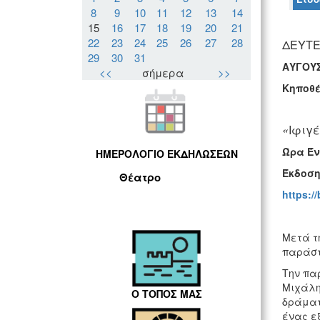
8
9
10
11
12
13
14
15
16
17
18
19
20
21
22
23
24
25
26
27
28
ΔΕΥΤΕΡ
29
30
31
ΑΥΓΟΥΣ
<<
σήμερα
>>
Κηποθ
«
Ιφιγέ
Ώρα Έν
ΗΜΕΡΟΛΟΓΙΟ ΕΚΔΗΛΩΣΕΩΝ
Έκδοσ
Θέατρο
https://
Μετά τ
παράστ
Την πα
Μιχάλη
Ο ΤΟΠΟΣ ΜΑΣ
δράματ
ένας ε