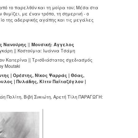
από το παρελθόν και τη μοίρα του; Μέσα στα
 θυμίζει, με έναν τρόπο, τη σημερινή - ο
ίο της αδερφικής αγάπης και τις μεγάλες
ος Νανούρης
||
Μουσική: Άγγελος
αγκάρη || Κοστούμια: Ιωάννα Τσάμη
ιου Κατερίνα || Τρισδιάστατος σχεδιασμός
y Moutaki
ης | Ορέστης, Νίκος Ψαρράς | Θόας,
λος | Πυλάδης, Κίττυ Παϊταζόγλου |
η Πολίτη, Βιβή Συκιώτη, Αρετή Τίλη ΠΑΡΑΓΩΓΗ: