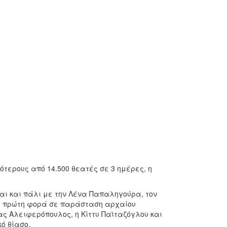
ερους από 14.500 θεατές σε 3 ημέρες, η
αι και πάλι με την Λένα Παπαληγούρα, τον
ια πρώτη φορά σε παράσταση αρχαίου
ς Αλειφερόπουλος, η Κίττυ Παϊταζόγλου και
ό θίασο.