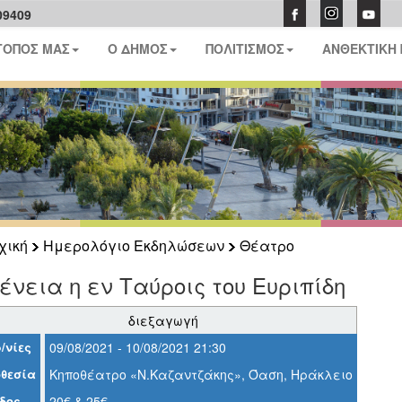
09409
ΤΟΠΟΣ ΜΑΣ
Ο ΔΗΜΟΣ
ΠΟΛΙΤΙΣΜΟΣ
ΑΝΘΕΚΤΙΚΗ
χική
Ημερολόγιο Εκδηλώσεων
Θέατρο
ένεια η εν Ταύροις του Ευριπίδη
διεξαγωγή
/νίες
09/08/2021 - 10/08/2021 21:30
θεσία
Κηποθέατρο «Ν.Καζαντζάκης», Όαση, Ηράκλειο
δος
20€ & 25€