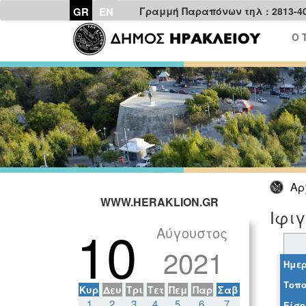
GR
EN
Γραμμή Παραπόνων τηλ : 2813-4
Ο 
Αρ
WWW.HERAKLION.GR
Ιφιγ
10
Αύγουστος
2021
Ημερ
Τοπο
Κυρ
Δευ
Τρι
Τετ
Πεμ
Παρ
Σαβ
1
2
3
4
5
6
7
Είσο