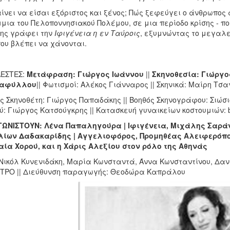
ίνει να είσαι εξόριστος και ξένος; Πώς ξεφεύγει ο άνθρωπος 
μια του Πελοποννησιακού Πολέμου, σε μια περίοδο κρίσης - που
δης γράφει την
Ιφιγένεια η εν Ταύροις
, εξυμνώντας το μεγαλε
που βλέπει να χάνονται.
ΕΣΤΕΣ:
Μετάφραση: Γιώργος Ιωάννου
||
Σκηνοθεσία: Γιώργ
ταφύλλου
|| Φωτισμοί: Αλέκος Γιάνναρος || Σκηνικά: Μαίρη Τσ
ός Σκηνοθέτη: Γιώργος Παπαδάκης || Βοηθός Σκηνογράφου: Σιώσ
ύ: Γιώργος Κατσούγκρης || Κατασκευή γυναικείων κοστουμιών: b
ΩΝΙΣΤΟΥΝ: Λένα Παπαληγούρα | Ιφιγένεια, Μιχάλης Σαράντ
ίων Δαδακαρίδης | Αγγελιοφόρος, Προμηθέας Αλειφερόπου
ία Χορού, και η Χάρις Αλεξίου στον ρόλο της Αθηνάς
 Νικόλ Κυνενιδάκη, Μαρία Κωνσταντά, Άννα Κωνσταντίνου, Δανά
ΤΡΟ || Διεύθυνση παραγωγής: Θεοδώρα Καπράλου