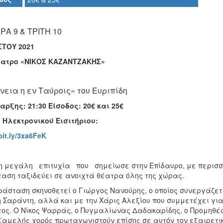
Α 9 & ΤΡΙΤΗ 10
ΤΟΥ 2021
έατρο
«ΝΙΚΟΣ ΚΑΖΑΝΤΖΑΚΗΣ»
νεια η εν Ταύροις» του Ευριπίδη
αρξης: 21:30
Είσοδος: 20€ και 25€
η
Ηλεκτρονικού
Εισιτήριου:
bit.ly/3xa6FeK
η μεγάλη επιτυχία που σημείωσε στην Επίδαυρο, με περισσότ
αση ταξιδεύει σε ανοιχτά θέατρα όλης της χώρας.
ράσταση σκηνοθετεί ο Γιώργος Νανούρης, ο οποίος συνεργάζετ
 Σαράντη, αλλά και με την Χάρις Αλεξίου που συμμετέχει γ
ος. Ο Νίκος Ψαρράς, ο Πυγμαλίωνας Δαδακαρίδης, ο Προμηθέα
ξαμελής χορός πρωταγωνιστούν επίσης σε αυτόν τον εξαιρετικ