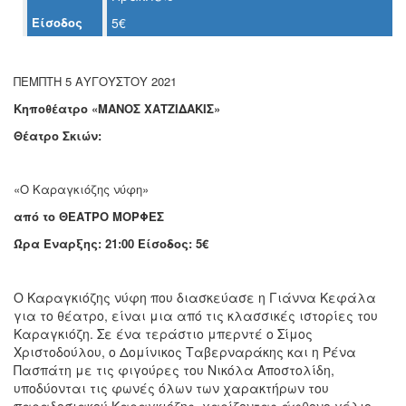
Ο
Είσοδος
5€
ΤΟΠΟΣ
ΜΑΣ
ΠΕΜΠΤΗ 5 ΑΥΓΟΥΣΤΟΥ 2021
Ο
ΔΗΜΟΣ
Κηποθέατρο
«ΜΑΝΟΣ ΧΑΤΖΙΔΑΚΙΣ»
Θέατρο Σκιών:
ΠΟΛΙΤΙΣΜΟΣ
ΑΝΘΕΚΤΙΚΗ
«Ο Καραγκιόζης νύφη»
ΠΟΛΗ
από το
ΘΕΑΤΡΟ ΜΟΡΦΕΣ
Ώρα Έναρξης: 21:00
Είσοδος: 5€
Ο Καραγκιόζης νύφη που διασκεύασε η Γιάννα Κεφάλα
για το θέατρο, είναι μια από τις κλασσικές ιστορίες του
Καραγκιόζη. Σε ένα τεράστιο μπερντέ ο Σίμος
Χριστοδούλου, ο Δομίνικος Ταβερναράκης και η Ρένα
Πασπάτη με τις φιγούρες του Νικόλα Αποστολίδη,
υποδύονται τις φωνές όλων των χαρακτήρων του
παραδοσιακού Καραγκιόζης, χαρίζοντας άφθονο γέλιο