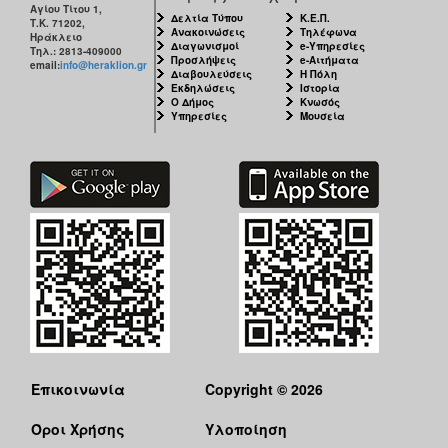
Αγίου Τίτου 1,
Δελτία Τύπου
Κ.Ε.Π.
Τ.Κ. 71202,
Ανακοινώσεις
Τηλέφωνα
Ηράκλειο
Διαγωνισμοί
e-Υπηρεσίες
Τηλ.: 2813-409000
Προσλήψεις
e-Αιτήματα
email:
info@heraklion.gr
Διαβουλεύσεις
Η Πόλη
Εκδηλώσεις
Ιστορία
Ο Δήμος
Κνωσός
Υπηρεσίες
Μουσεία
Επικοινωνία
Copyright © 2026
Όροι Χρήσης
Υλοποίηση