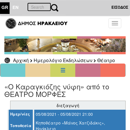
GR
EN
ΕΙΣΟΔΟΣ
05
Αύγουστος
Toggle
2021
navigati
Κυρ
Δευ
Τρι
Τετ
Πεμ
Παρ
Σαβ
1
2
3
4
5
6
7
8
9
10
11
12
13
14
Αρχική
Ημερολόγιο Εκδηλώσεων
Θέατρο
15
16
17
18
19
20
21
22
23
24
25
26
27
28
29
30
31
<<
σήμερα
>>
«Ο Καραγκιόζης νύφη» από το
ΘΕΑΤΡΟ ΜΟΡΦΕΣ
ΗΜΕΡΟΛΟΓΙΟ
ΕΚΔΗΛΩΣΕΩΝ
διεξαγωγή
Θέατρο
Ημερ/νίες
05/08/2021 - 05/08/2021 21:00
Κηποθέατρο «Μάνος Χατζιδάκις»,
Τοποθεσία
Ηράκλειο