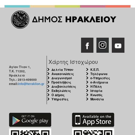
Χάρτης Ιστοχώρου
Αγίου Τίτου 1,
Δελτία Τύπου
Κ.Ε.Π.
Τ.Κ. 71202,
Ανακοινώσεις
Τηλέφωνα
Ηράκλειο
Διαγωνισμοί
e-Υπηρεσίες
Τηλ.: 2813-409000
Προσλήψεις
e-Αιτήματα
email:
info@heraklion.gr
Διαβουλεύσεις
Η Πόλη
Εκδηλώσεις
Ιστορία
Ο Δήμος
Κνωσός
Υπηρεσίες
Μουσεία