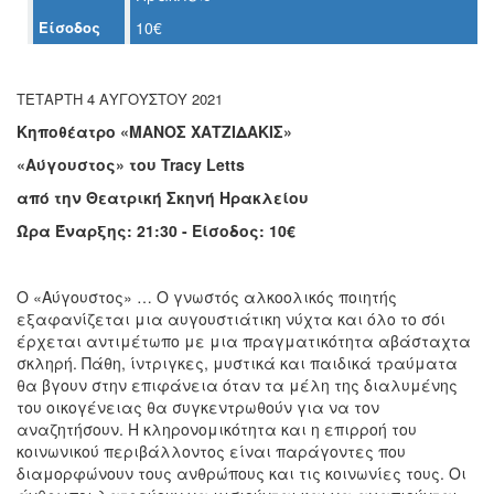
Ο
Είσοδος
10€
ΤΟΠΟΣ
ΜΑΣ
ΤΕΤΑΡΤΗ 4 ΑΥΓΟΥΣΤΟΥ 2021
Ο
ΔΗΜΟΣ
Κηποθέατρο
«ΜΑΝΟΣ ΧΑΤΖΙΔΑΚΙΣ»
«Αύγουστος»
του Tracy Letts
ΠΟΛΙΤΙΣΜΟΣ
από την
Θεατρική Σκηνή Ηρακλείου
ΑΝΘΕΚΤΙΚΗ
Ώρα Έναρξης: 21:30 - Είσοδος: 10€
ΠΟΛΗ
Ο «Αύγουστος» … Ο γνωστός αλκοολικός ποιητής
εξαφανίζεται μια αυγουστιάτικη νύχτα και όλο το σόι
έρχεται αντιμέτωπο με μια πραγματικότητα αβάσταχτα
σκληρή. Πάθη, ίντριγκες, μυστικά και παιδικά τραύματα
θα βγουν στην επιφάνεια όταν τα μέλη της διαλυμένης
του οικογένειας θα συγκεντρωθούν για να τον
αναζητήσουν. Η κληρονομικότητα και η επιρροή του
κοινωνικού περιβάλλοντος είναι παράγοντες που
διαμορφώνουν τους ανθρώπους και τις κοινωνίες τους. Οι