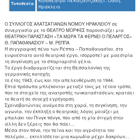
Κηποθέατρο «Ν.Καζαντζάκης», Όαση,
Τοποθεσία
Ηράκλειο
Ο
ΤΟΠΟΣ
ΜΑΣ
Ο ΣΥΛΛΟΓΟΣ ΑΛΑΤΣΑΤΙΑΝΩΝ ΝΟΜΟΥ ΗΡΑΚΛΕΙΟΥ σε
συνεργασία με το ΘΕΑΤΡΟ ΜΟΡΦΕΣ παρουσιάζει μια
Ο
ΘΕΑΤΡΙΚΗ ΠΑΡΑΣΤΑΣΗ «ΤΑ ΜΩΡΑ ΤΑ ΦΕΡΝΕΙ Ο ΠΕΛΑΡΓΟΣ»
ΔΗΜΟΣ
Θ. ΠΑΠΑΘΑΝΑΣΙΟΥ – Μ. ΡΕΠΠΑ
Ή συγγραφική πένα των Ρέππα – Παπαθανασίου, στο
ΠΟΛΙΤΙΣΜΟΣ
ευφυέστατο αυτό θεατρικό έργο, ισορροπεί με μαεστρία
τη συγκίνηση με το σπαρταριστό γέλιο.
Το έργο διαδραματίζεται στη Θεσσαλονίκη της
ΑΝΘΕΚΤΙΚΗ
ΠΟΛΗ
γερμανικής κατοχής
το έτος 1943, έως και την απελευθέρωση το 1944.
Επτά πρόσωπα μπλέκονται μεταξύ τους με τέτοιο τρόπο,
που το στοιχείο της ανατροπής τωνκαταστάσεων, κρατάει
το θεατή σε συνεχή εγρήγορση.
Σχοινοβατώντας ανάμεσα στη χαρά, τη συγκίνηση, την
αγωνία, την έκπληξη ο θεατρικός λόγος μοιάζει με
μπαλάκι του Πινγκ πόνγκ, που από τη μία στιγμή στην
άλλη δεν ξέρεις που θα πάει…
Μέσα στον πόνο, την πείνα και την αγριότητα του
πολέμου… εκτυλίσσεται μια κωμωδία μέχρι δακρύων…