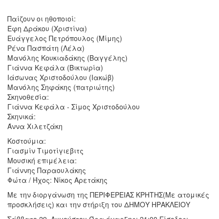
Παίζουν οι ηθοποιοί:
Έφη Δράκου (Χριστίνα)
Ευάγγελος Πετρόπουλος (Μίμης)
Ρένα Πασπάτη (Λέλα)
Μανόλης Κουκιαδάκης (Βαγγέλης)
Γιάννα Κεφάλα (Βικτωρία)
Ιάσωνας Χριστοδούλου (Ιακώβ)
Μανόλης Σηφάκης (πατριώτης)
Σκηνοθεσία:
Γιάννα Κεφάλα - Σίμος Χριστοδούλου
Σκηνικά:
Άννα Χιλετζάκη
Κοστούμια:
Γιασμίν Τιμοτίγιεβιτς
Μουσική επιμέλεια:
Γιάννης Παραουλάκης
Φώτα / Ήχος: Νίκος Αρετάκης
Με την διοργάνωση της ΠΕΡΙΦΕΡΕΙΑΣ ΚΡΗΤΗΣ(Με ατομικές
προσκλήσεις) και την στήριξη του ΔΗΜΟΥ ΗΡΑΚΛΕΙΟΥ
Σάββατο 29, Αυγούστου Ώρα έναρξης: 21:00 Είσοδος: