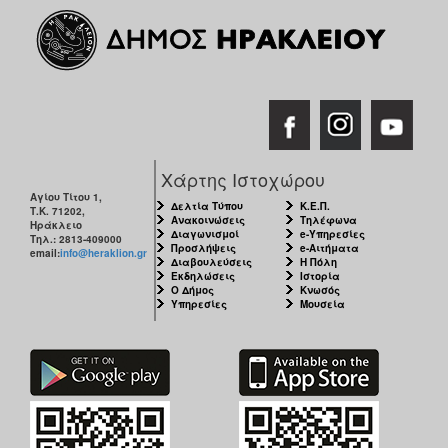
Χάρτης Ιστοχώρου
Αγίου Τίτου 1,
Δελτία Τύπου
Κ.Ε.Π.
Τ.Κ. 71202,
Ανακοινώσεις
Τηλέφωνα
Ηράκλειο
Διαγωνισμοί
e-Υπηρεσίες
Τηλ.: 2813-409000
Προσλήψεις
e-Αιτήματα
email:
info@heraklion.gr
Διαβουλεύσεις
Η Πόλη
Εκδηλώσεις
Ιστορία
Ο Δήμος
Κνωσός
Υπηρεσίες
Μουσεία