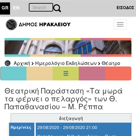
GR
EN
ΕΙΣΟΔΟΣ
01
Αύγουστος
Toggle
2020
navigati
Κυρ
Δευ
Τρι
Τετ
Πεμ
Παρ
Σαβ
1
2
3
4
5
6
7
8
Αρχική
Ημερολόγιο Εκδηλώσεων
Θέατρο
9
10
11
12
13
14
15
16
17
18
19
20
21
22
23
24
25
26
27
28
29
30
31
Θεατρική Παράσταση «Τα μωρά
<<
σήμερα
>>
τα φέρνει ο πελαργός» των Θ.
ΗΜΕΡΟΛΟΓΙΟ
Παπαθανασίου – Μ. Ρέππα
ΕΚΔΗΛΩΣΕΩΝ
Θέατρο
διεξαγωγή
Ημερ/νίες
29/08/2020 - 29/08/2020 21:00