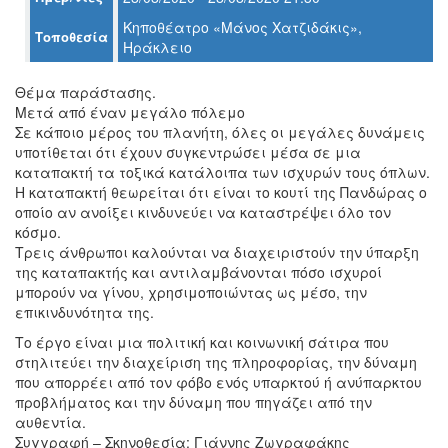
Κηποθέατρο «Μάνος Χατζιδάκις»,
Τοποθεσία
Ο
Ηράκλειο
ΤΟΠΟΣ
ΜΑΣ
Θέμα παράστασης.
Μετά από έναν μεγάλο πόλεμο
Ο
ΔΗΜΟΣ
Σε κάποιο μέρος του πλανήτη, όλες οι μεγάλες δυνάμεις
υποτίθεται ότι έχουν συγκεντρώσει μέσα σε μια
καταπακτή τα τοξικά κατάλοιπα των ισχυρών τους όπλων.
ΠΟΛΙΤΙΣΜΟΣ
Η καταπακτή θεωρείται ότι είναι το κουτί της Πανδώρας ο
οποίο αν ανοίξει κινδυνεύει να καταστρέψει όλο τον
ΑΝΘΕΚΤΙΚΗ
κόσμο.
ΠΟΛΗ
Τρεις άνθρωποι καλούνται να διαχειριστούν την ύπαρξη
της καταπακτής και αντιλαμβάνονται πόσο ισχυροί
μπορούν να γίνου, χρησιμοποιώντας ως μέσο, την
επικινδυνότητα της.
Το έργο είναι μια πολιτική και κοινωνική σάτιρα που
στηλιτεύει την διαχείριση της πληροφορίας, την δύναμη
που απορρέει από τον φόβο ενός υπαρκτού ή ανύπαρκτου
προβλήματος και την δύναμη που πηγάζει από την
αυθεντία.
Συγγραφή – Σκηνοθεσία: Γιάννης Ζωγραφάκης