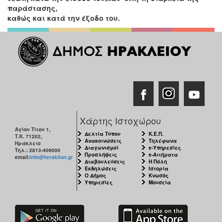
παράστασης,
καθώς και κατά την έξοδο του.
Χάρτης Ιστοχώρου
Αγίου Τίτου 1,
Δελτία Τύπου
Κ.Ε.Π.
Τ.Κ. 71202,
Ανακοινώσεις
Τηλέφωνα
Ηράκλειο
Διαγωνισμοί
e-Υπηρεσίες
Τηλ.: 2813-409000
Προσλήψεις
e-Αιτήματα
email:
info@heraklion.gr
Διαβουλεύσεις
Η Πόλη
Εκδηλώσεις
Ιστορία
Ο Δήμος
Κνωσός
Υπηρεσίες
Μουσεία