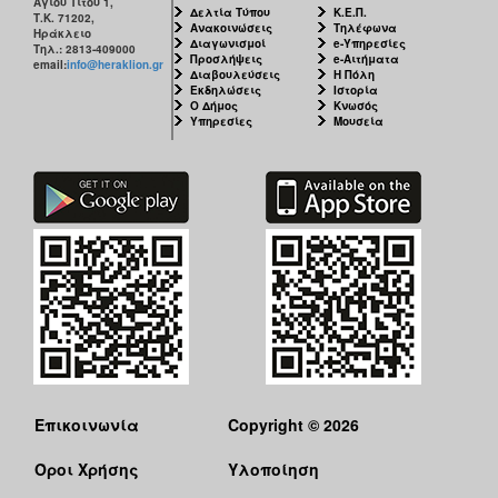
Αγίου Τίτου 1,
Δελτία Τύπου
Κ.Ε.Π.
Τ.Κ. 71202,
Ανακοινώσεις
Τηλέφωνα
Ηράκλειο
Διαγωνισμοί
e-Υπηρεσίες
Τηλ.: 2813-409000
Προσλήψεις
e-Αιτήματα
email:
info@heraklion.gr
Διαβουλεύσεις
Η Πόλη
Εκδηλώσεις
Ιστορία
Ο Δήμος
Κνωσός
Υπηρεσίες
Μουσεία
Επικοινωνία
Copyright © 2026
Όροι Χρήσης
Υλοποίηση