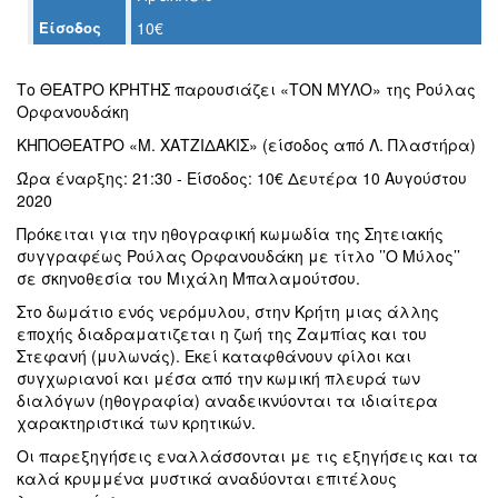
Είσοδος
10€
Ο
ΤΟΠΟΣ
ΜΑΣ
Το ΘΕΑΤΡΟ ΚΡΗΤΗΣ παρουσιάζει «ΤΟΝ ΜΥΛΟ» της Ρούλας
Ορφανουδάκη
Ο
ΔΗΜΟΣ
ΚΗΠΟΘΕΑΤΡΟ «Μ. ΧΑΤΖΙΔΑΚΙΣ» (είσοδος από Λ. Πλαστήρα)
Ώρα έναρξης: 21:30 - Είσοδος: 10€ Δευτέρα 10 Αυγούστου
ΠΟΛΙΤΙΣΜΟΣ
2020
Πρόκειται για την ηθογραφική κωμωδία της Σητειακής
ΑΝΘΕΚΤΙΚΗ
συγγραφέως Ρούλας Ορφανουδάκη με τίτλο ’’Ο Μύλος’’
ΠΟΛΗ
σε σκηνοθεσία του Μιχάλη Μπαλαμούτσου.
Στο δωμάτιο ενός νερόμυλου, στην Κρήτη μιας άλλης
εποχής διαδραματιζεται η ζωή της Ζαμπίας και του
Στεφανή (μυλωνάς). Εκεί καταφθάνουν φίλοι και
συγχωριανοί και μέσα από την κωμική πλευρά των
διαλόγων (ηθογραφία) αναδεικνύονται τα ιδιαίτερα
χαρακτηριστικά των κρητικών.
Οι παρεξηγήσεις εναλλάσσονται με τις εξηγήσεις και τα
καλά κρυμμένα μυστικά αναδύονται επιτέλους