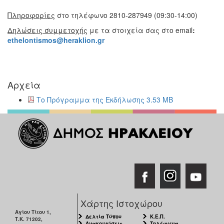
Πληροφορίες
στο τηλέφωνο 2810-287949 (09:30-14:00)
Δηλώσεις συμμετοχής
με τα στοιχεία σας στο email
:
ethelontismos@heraklion.gr
Αρχεία
Το Πρόγραμμα της Εκδήλωσης 3.53 MB
Χάρτης Ιστοχώρου
Αγίου Τίτου 1,
Δελτία Τύπου
Κ.Ε.Π.
Τ.Κ. 71202,
Ανακοινώσεις
Τηλέφωνα