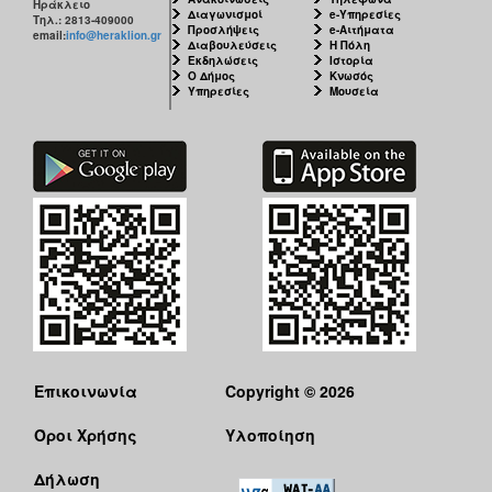
Ηράκλειο
Διαγωνισμοί
e-Υπηρεσίες
Τηλ.: 2813-409000
Προσλήψεις
e-Αιτήματα
email:
info@heraklion.gr
Διαβουλεύσεις
Η Πόλη
Εκδηλώσεις
Ιστορία
Ο Δήμος
Κνωσός
Υπηρεσίες
Μουσεία
Επικοινωνία
Copyright © 2026
Όροι Χρήσης
Υλοποίηση
Δήλωση