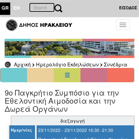
GR
EN
ΕΙΣΟΔΟΣ
01
Νοέμβριος
Toggle
2022
navigati
Κυρ
Δευ
Τρι
Τετ
Πεμ
Παρ
Σαβ
1
2
3
4
5
6
7
8
9
10
11
12
Αρχική
Ημερολόγιο Εκδηλώσεων
Συνέδρια
13
14
15
16
17
18
19
20
21
22
23
24
25
26
27
28
29
30
<<
σήμερα
>>
9ο Παγκρήτιο Συμπόσιο για την
Εθελοντική Αιμοδοσία και την
ΗΜΕΡΟΛΟΓΙΟ
ΕΚΔΗΛΩΣΕΩΝ
Δωρεά Οργάνων
Συνέδρια
διεξαγωγή
Ημερ/νίες
23/11/2022 - 23/11/2022 16:30 -21:30