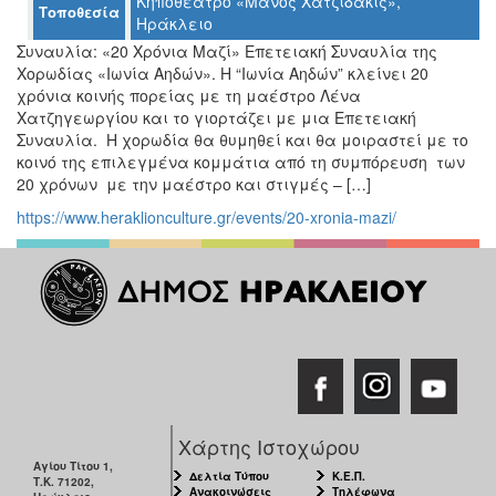
Κηποθέατρο «Μάνος Χατζιδάκις»,
Τοποθεσία
Ηράκλειο
Συναυλία: «20 Χρόνια Μαζί» Επετειακή Συναυλία της
Ο
ΤΟΠΟΣ
Χορωδίας «Ιωνία Αηδών». Η “Ιωνία Αηδών” κλείνει 20
ΜΑΣ
χρόνια κοινής πορείας με τη μαέστρο Λένα
Χατζηγεωργίου και το γιορτάζει με μια Επετειακή
Ο
Συναυλία. Η χορωδία θα θυμηθεί και θα μοιραστεί με το
ΔΗΜΟΣ
κοινό της επιλεγμένα κομμάτια από τη συμπόρευση των
20 χρόνων με την μαέστρο και στιγμές – […]
ΠΟΛΙΤΙΣΜΟΣ
https://www.heraklionculture.gr/events/20-xronia-mazi/
ΑΝΘΕΚΤΙΚΗ
ΠΟΛΗ
Χάρτης Ιστοχώρου
Αγίου Τίτου 1,
Δελτία Τύπου
Κ.Ε.Π.
Τ.Κ. 71202,
Ανακοινώσεις
Τηλέφωνα