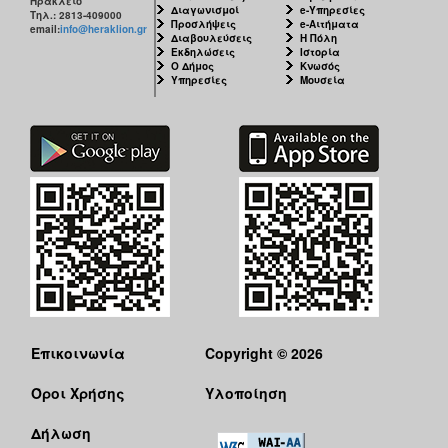
Ηράκλειο
Διαγωνισμοί
e-Υπηρεσίες
Τηλ.: 2813-409000
Προσλήψεις
e-Αιτήματα
email:
info@heraklion.gr
Διαβουλεύσεις
Η Πόλη
Εκδηλώσεις
Ιστορία
Ο Δήμος
Κνωσός
Υπηρεσίες
Μουσεία
Επικοινωνία
Copyright © 2026
Όροι Χρήσης
Υλοποίηση
Δήλωση