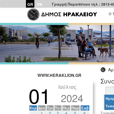
GR
EN
Γραμμή Παραπόνων τηλ : 2813-4
Ο 
Αρ
WWW.HERAKLION.GR
Συνα
01
Ιούλιος
2024
Ημερ
Τοπο
Κυρ
Δευ
Τρι
Τετ
Πεμ
Παρ
Σαβ
1
2
3
4
5
6
Συναυλί