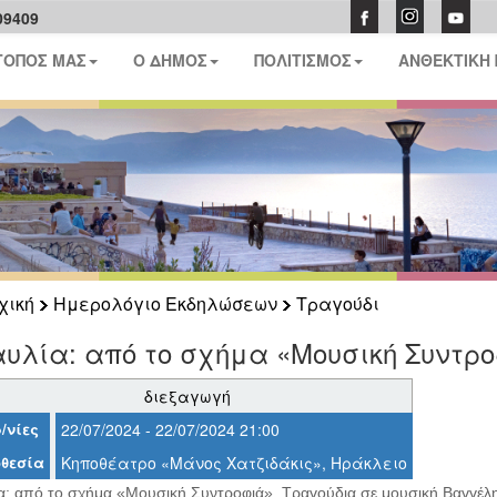
09409
ΤΟΠΟΣ ΜΑΣ
Ο ΔΗΜΟΣ
ΠΟΛΙΤΙΣΜΟΣ
ΑΝΘΕΚΤΙΚΗ
χική
Ημερολόγιο Εκδηλώσεων
Τραγούδι
υλία: από το σχήμα «Μουσική Συντρ
διεξαγωγή
/νίες
22/07/2024 - 22/07/2024 21:00
θεσία
Κηποθέατρο «Μάνος Χατζιδάκις», Ηράκλειο
α: από το σχήμα «Μουσική Συντροφιά». Τραγούδια σε μουσική Βαγγέλ