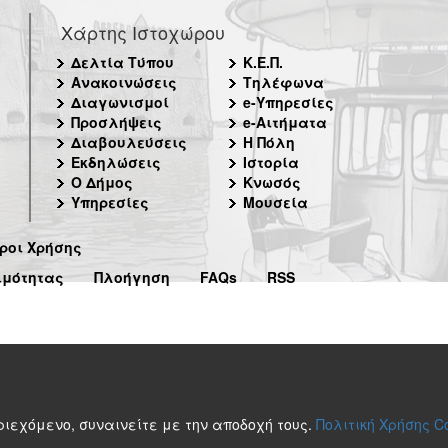
Χάρτης Ιστοχώρου
Δελτία Τύπου
Κ.Ε.Π.
Ανακοινώσεις
Τηλέφωνα
Διαγωνισμοί
e-Υπηρεσίες
Προσλήψεις
e-Αιτήματα
Διαβουλεύσεις
Η Πόλη
Εκδηλώσεις
Ιστορία
Ο Δήμος
Κνωσός
Υπηρεσίες
Μουσεία
ροι Χρήσης
ιμότητας
Πλοήγηση
FAQs
RSS
περιεχόμενο, συναινείτε με την αποδοχή τους.
Πολιτική Χρήσης C