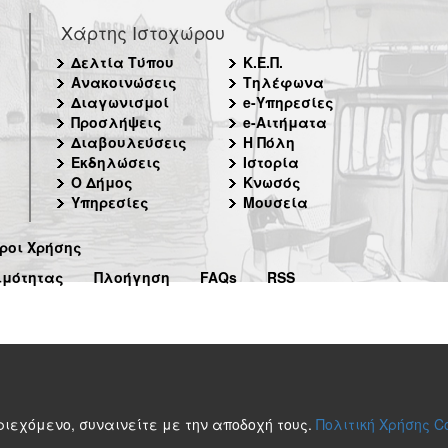
Χάρτης Ιστοχώρου
Δελτία Τύπου
Κ.Ε.Π.
Ανακοινώσεις
Τηλέφωνα
Διαγωνισμοί
e-Υπηρεσίες
Προσλήψεις
e-Αιτήματα
Διαβουλεύσεις
Η Πόλη
Εκδηλώσεις
Ιστορία
Ο Δήμος
Κνωσός
Υπηρεσίες
Μουσεία
ροι Χρήσης
ιμότητας
Πλοήγηση
FAQs
RSS
περιεχόμενο, συναινείτε με την αποδοχή τους.
Πολιτική Χρήσης C