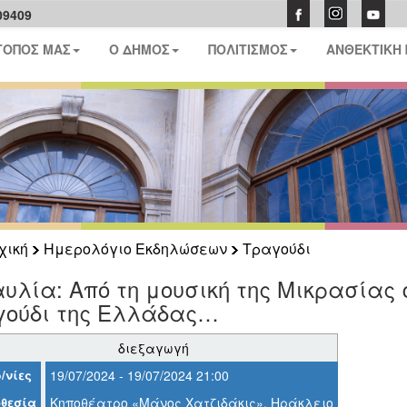
09409
ΤΟΠΟΣ ΜΑΣ
Ο ΔΗΜΟΣ
ΠΟΛΙΤΙΣΜΟΣ
ΑΝΘΕΚΤΙΚΗ
χική
Ημερολόγιο Εκδηλώσεων
Τραγούδι
υλία: Από τη μουσική της Μικρασίας 
γούδι της Ελλάδας…
διεξαγωγή
/νίες
19/07/2024 - 19/07/2024 21:00
θεσία
Κηποθέατρο «Μάνος Χατζιδάκις», Ηράκλειο