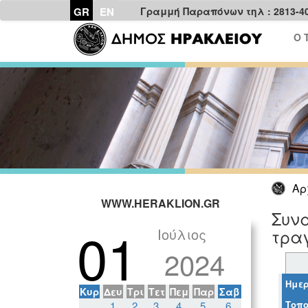
GR
EN
Γραμμή Παραπόνων τηλ : 2813-4
Ο 
Αρ
WWW.HERAKLION.GR
Συνα
01
Ιούλιος
τρα
2024
Ημερ
Κυρ
Δευ
Τρι
Τετ
Πεμ
Παρ
Σαβ
Τοπο
1
2
3
4
5
6