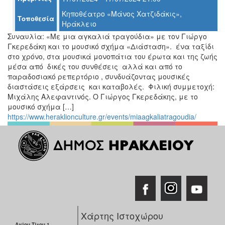
Κηποθέατρο «Μάνος Χατζιδάκις»,
Τοποθεσία
Ηράκλειο
Ο
ΤΟΠΟΣ
Συναυλία: «Με μια αγκαλιά τραγούδια» με τον Γιώργο
ΜΑΣ
Γκερεδάκη και το μουσικό σχήμα «Διάσταση». ένα ταξίδι
στο χρόνο, στα μουσικά μονοπάτια του έρωτα και της ζωής
Ο
μέσα από δικές του συνθέσεις αλλά και από το
ΔΗΜΟΣ
παραδοσιακό ρεπερτόριο , συνδυάζοντας μουσικές
διαστάσεις εξάρσεις και καταβολές. Φιλική συμμετοχή:
ΠΟΛΙΤΙΣΜΟΣ
Μιχάλης Αλεφαντινός. O Γιώργος Γκερεδάκης, με το
μουσικό σχήμα […]
ΑΝΘΕΚΤΙΚΗ
https://www.heraklionculture.gr/events/miaagkaliatragoudia/
ΠΟΛΗ
Χάρτης Ιστοχώρου
Αγίου Τίτου 1,