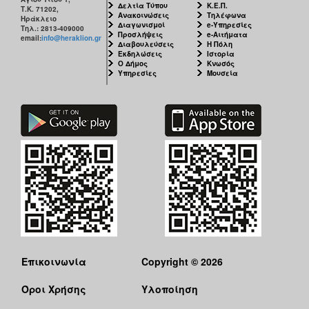
Δελτία Τύπου
Κ.Ε.Π.
Τ.Κ. 71202,
Ανακοινώσεις
Τηλέφωνα
Ηράκλειο
Διαγωνισμοί
e-Υπηρεσίες
Τηλ.: 2813-409000
Προσλήψεις
e-Αιτήματα
email:
info@heraklion.gr
Διαβουλεύσεις
Η Πόλη
Εκδηλώσεις
Ιστορία
Ο Δήμος
Κνωσός
Υπηρεσίες
Μουσεία
Επικοινωνία
Copyright © 2026
Όροι Χρήσης
Υλοποίηση