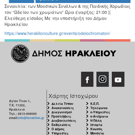
Συναυλία: των Μουσικών Συνόλων & της Παιδικής Χορωδίας
του “Ωδείου των χρωμάτων” Ώρα έναρξης: 21:00 ||
Ο
Ελεύθερη είσοδος Με την υποστήριξη του Δήμου
ΤΟΠΟΣ
ΜΑΣ
Ηρακλείου
https://www.heraklionculture.gr/events/odeiochromaton/
Ο
ΔΗΜΟΣ
ΠΟΛΙΤΙΣΜΟΣ
ΑΝΘΕΚΤΙΚΗ
ΠΟΛΗ
Χάρτης Ιστοχώρου
Αγίου Τίτου 1,
Δελτία Τύπου
Κ.Ε.Π.
Τ.Κ. 71202,
Ανακοινώσεις
Τηλέφωνα
Ηράκλειο
Διαγωνισμοί
e-Υπηρεσίες
Τηλ.: 2813-409000
Προσλήψεις
e-Αιτήματα
email:
info@heraklion.gr
Διαβουλεύσεις
Η Πόλη
Εκδηλώσεις
Ιστορία
Ο Δήμος
Κνωσός
Υπηρεσίες
Μουσεία