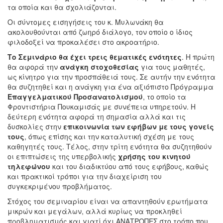
τα οποία και θα σχολιάζονται.
Οι σύντομες εισηγήσεις του κ. Μυλωνάκη θα
ακολουθούνται από ζωηρό διάλογο, τον οποίο ο ίδιος
φιλοδοξεί να προκαλέσει στο ακροατήριο.
Το Σεμινάριο θα έχει τρεις θεματικές ενότητες
. Η πρώτη
θα αφορά την
ανάγκη στοχοθεσίας
για τους μαθητές,
ως κίνητρο για την προσπάθειά τους. Σε αυτήν την ενότητα
θα συζητηθεί και η ανάγκη για ένα αξιόπιστο Πρόγραμμα
Επαγγελματικού Προσανατολισμού
, το οποίο τα
Φροντιστήρια Πουκαμισάς με συνέπεια υπηρετούν. Η
δεύτερη ενότητα αφορά τη σημασία αλλά και τις
δυσκολίες στην
επικοινωνία των εφήβων με τους γονείς
τους
, όπως επίσης και την καταλυτική σχέση με τους
καθηγητές τους. Τέλος, στην τρίτη ενότητα θα συζητηθούν
οι επιπτώσεις της υπερβολικής
χρήσης του κινητού
τηλεφώνου
και του διαδικτύου από τους εφήβους, καθώς
και πρακτικοί τρόποι για την διαχείριση του
συγκεκριμένου προβλήματος.
Στόχος του σεμιναρίου είναι να απαντηθούν ερωτήματα
μικρών και μεγάλων, αλλά κυρίως να προκληθεί
προβληματισμός και γιατί όχι ΑΝΑΤΡΟΠΕΣ στο τρόπο που