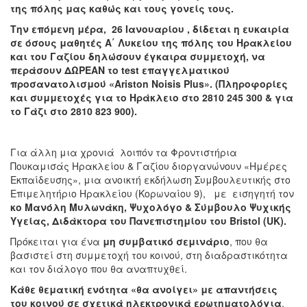
της πόλης μας καθώς και τους γονείς τους.
Την επόμενη μέρα, 26 Ιανουαρίου , δίδεται η ευκαιρία
σε όσους μαθητές
A
΄ Λυκείου της πόλης του Ηρακλείου
και του Γαζίου δηλώσουν έγκαιρα συμμετοχή, να
περάσουν ΔΩΡΕΑΝ το
test
επαγγελματικού
προσανατολισμού «
Ariston
Noisis
Plus
». (Πληροφορίες
και συμμετοχές για το Ηράκλειο στο 2810 245 300 & για
το Γάζι στο 2810 823 900).
Για άλλη μια χρονιά λοιπόν τα Φροντιστήρια
Πουκαμισάς Ηρακλείου & Γαζίου διοργανώνουν «Ημέρες
Εκπαίδευσης», μια ανοικτή εκδήλωση Συμβουλευτικής στο
Επιμελητήριο Ηρακλείου (Κορωναίου 9), με εισηγητή τον
κο Μανόλη Μυλωνάκη, Ψυχολόγο & Σύμβουλο Ψυχικής
Υγείας, Διδάκτορα του Πανεπιστημίου του
Bristol
(
UK
).
Πρόκειται για ένα
μη συμβατικό σεμινάριο
, που θα
βασιστεί στη συμμετοχή του κοινού, στη διαδραστικότητα
και τον διάλογο που θα αναπτυχθεί.
Κάθε θεματική ενότητα «θα ανοίγει» με απαντήσεις
του κοινού σε σχετικά ηλεκτρονικά ερωτηματολόγια
,