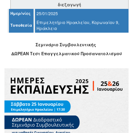
διεξαγωγή
Ημερ/νίες
25/01/2025
Ο
ΤΟΠΟΣ
Επιμελητήριο Ηρακλείου, Κορωναίου 9,
Τοποθεσία
ΜΑΣ
Ηράκλειο
Ο
ΔΗΜΟΣ
Σεμινάριο Συμβουλευτικής
ΔΩΡΕΑΝ Τεστ Επαγγελματικού Προσανατολισμού
ΠΟΛΙΤΙΣΜΟΣ
ΑΝΘΕΚΤΙΚΗ
ΠΟΛΗ