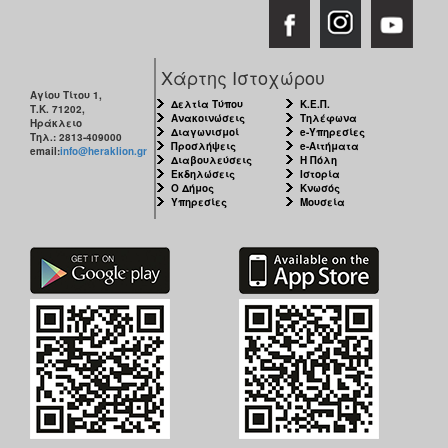
Χάρτης Ιστοχώρου
Αγίου Τίτου 1,
Δελτία Τύπου
Κ.Ε.Π.
Τ.Κ. 71202,
Ανακοινώσεις
Τηλέφωνα
Ηράκλειο
Διαγωνισμοί
e-Υπηρεσίες
Τηλ.: 2813-409000
Προσλήψεις
e-Αιτήματα
email:
info@heraklion.gr
Διαβουλεύσεις
Η Πόλη
Εκδηλώσεις
Ιστορία
Ο Δήμος
Κνωσός
Υπηρεσίες
Μουσεία