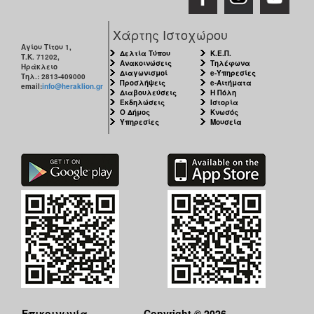
Χάρτης Ιστοχώρου
Αγίου Τίτου 1,
Δελτία Τύπου
Κ.Ε.Π.
Τ.Κ. 71202,
Ανακοινώσεις
Τηλέφωνα
Ηράκλειο
Διαγωνισμοί
e-Υπηρεσίες
Τηλ.: 2813-409000
Προσλήψεις
e-Αιτήματα
email:
info@heraklion.gr
Διαβουλεύσεις
Η Πόλη
Εκδηλώσεις
Ιστορία
Ο Δήμος
Κνωσός
Υπηρεσίες
Μουσεία
Επικοινωνία
Copyright © 2026