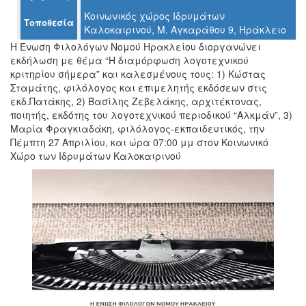
Κοινωνικός χώρος Ιδρυμάτων
Τοποθεσία
Καλοκαιρινού, Μ. Αγκαράθου 9, Ηράκλειο
Η Ένωση Φιλολόγων Νομού Ηρακλείου διοργανώνει
Ο
εκδήλωση με θέμα “Η διαμόρφωση λογοτεχνικού
ΤΟΠΟΣ
κριτηρίου σήμερα” και καλεσμένους τους: 1) Κώστας
ΜΑΣ
Σταμάτης, φιλόλογος και επιμελητής εκδόσεων στις
εκδ.Πατάκης, 2) Βασίλης Ζεβελάκης, αρχιτέκτονας,
Ο
ποιητής, εκδότης του λογοτεχνικού περιοδικού “Αλκμάν”, 3)
ΔΗΜΟΣ
Μαρία Φραγκιαδάκη, φιλόλογος-εκπαιδευτικός, την
Πέμπτη 27 Απριλίου, και ώρα 07:00 μμ στον Κοινωνικό
ΠΟΛΙΤΙΣΜΟΣ
Χώρο των Ιδρυμάτων Καλοκαιρινού
ΑΝΘΕΚΤΙΚΗ
ΠΟΛΗ