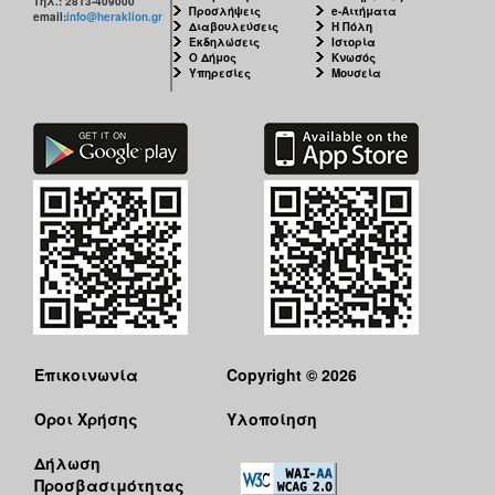
Τηλ.: 2813-409000
Προσλήψεις
e-Αιτήματα
email:
info@heraklion.gr
Διαβουλεύσεις
Η Πόλη
Εκδηλώσεις
Ιστορία
Ο Δήμος
Κνωσός
Υπηρεσίες
Μουσεία
Επικοινωνία
Copyright © 2026
Όροι Χρήσης
Υλοποίηση
Δήλωση
Προσβασιμότητας