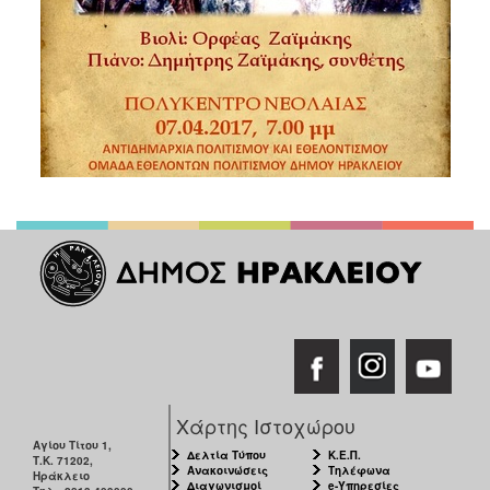
Χάρτης Ιστοχώρου
Αγίου Τίτου 1,
Δελτία Τύπου
Κ.Ε.Π.
Τ.Κ. 71202,
Ανακοινώσεις
Τηλέφωνα
Ηράκλειο
Διαγωνισμοί
e-Υπηρεσίες