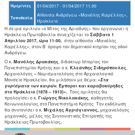
Ημερ/νίες
01/04/2017 - 01/04/2017 11.00
Αίθουσα Ανδρόγεω «Μανόλης Καρέλλης»,
Τοποθεσία
Ηράκλειο
Ο
H σειρά ομιλιών «ο Μίτος της Αριάδνης» που οργανώνει η
ΤΟΠΟΣ
ΜΑΣ
Ηράκλεια Πρωτοβουλία συνεχίζεται το
Σάββατο 1
Απριλίου 2017, ώρα 11:00,
στην αίθουσα «Μανόλης
Καρέλλης», στον Β΄ όροφο του δημοτικού κτηρίου της οδού
Ο
ΔΗΜΟΣ
Ανδρόγεω.
Ο κ.
Μανόλης Δρακάκης
, διδάκτωρ Ιστορίας του
ΠΟΛΙΤΙΣΜΟΣ
Πανεπιστημίου Κρήτης και ο κ.
Κλεάνθης Σιδηρόπουλος
,
Αρχαιολόγος
–
Νομισματολόγος στο Αρχαιολογικό
ΑΝΘΕΚΤΙΚΗ
Μουσείο Ηρακλείου, θα μιλήσουν με θέμα:
«
Στα
ΠΟΛΗ
γυρίσματα των καιρών.
Έμποροι και καραβοκύρηδες
στο Ηράκλειο (1878 – 1913)».
Τους ομιλητές θα
προλογίσει ο κ.
Γιώργος Νικολακάκης
, καθηγητής
Κοινωνιολογίας στο Πανεπιστήμιο Κρήτης Την εκδήλωση
θα συντονίσει ο κ.
Μιχάλης Αγριόγιαννος,
μηχανολόγος
μηχανικός, μέλος της Συντονιστικής Επιτροπής της
Ηράκλειας Πρωτοβουλίας
.