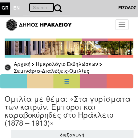
GR
EN
ΕΙΣΟΔΟΣ
10
Απρίλιος
Toggle
2017
navigati
Κυρ
Δευ
Τρι
Τετ
Πεμ
Παρ
Σαβ
1
2
3
4
5
6
7
8
Αρχική
Ημερολόγιο Εκδηλώσεων
9
10
11
12
13
14
15
Σεμινάρια-Διαλέξεις-Ομιλίες
16
17
18
19
20
21
22
23
24
25
26
27
28
29
30
<<
σήμερα
>>
Ομιλία με θέμα: «Στα γυρίσματα
των καιρών. Έμποροι και
ΗΜΕΡΟΛΟΓΙΟ
ΕΚΔΗΛΩΣΕΩΝ
καραβοκύρηδες στο Ηράκλειο
Σεμινάρια-
(1878 – 1913)»
Διαλέξεις-
Ομιλίες
διεξαγωγή