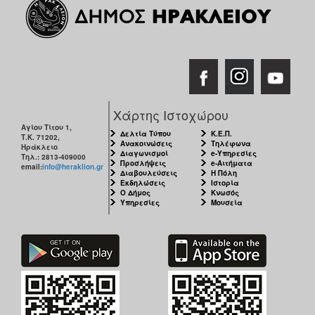
Χάρτης Ιστοχώρου
Αγίου Τίτου 1,
Δελτία Τύπου
Κ.Ε.Π.
Τ.Κ. 71202,
Ανακοινώσεις
Τηλέφωνα
Ηράκλειο
Διαγωνισμοί
e-Υπηρεσίες
Τηλ.: 2813-409000
Προσλήψεις
e-Αιτήματα
email:
info@heraklion.gr
Διαβουλεύσεις
Η Πόλη
Εκδηλώσεις
Ιστορία
Ο Δήμος
Κνωσός
Υπηρεσίες
Μουσεία