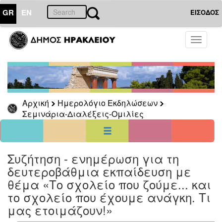
GR
EN
ΕΙΣΟΔΟΣ
01
Απρίλιος
Toggle
2017
navigati
Κυρ
Δευ
Τρι
Τετ
Πεμ
Παρ
Σαβ
1
2
3
4
5
6
7
8
Αρχική
Ημερολόγιο Εκδηλώσεων
9
10
11
12
13
14
15
Σεμινάρια-Διαλέξεις-Ομιλίες
16
17
18
19
20
21
22
23
24
25
26
27
28
29
30
<<
σήμερα
>>
Συζήτηση - ενημέρωση για τη
δευτεροβάθμια εκπαίδευση με
ΗΜΕΡΟΛΟΓΙΟ
ΕΚΔΗΛΩΣΕΩΝ
θέμα «Το σχολείο που ζούμε... και
Σεμινάρια-
το σχολείο που έχουμε ανάγκη. Τι
Διαλέξεις-
μας ετοιμάζουν!»
Ομιλίες