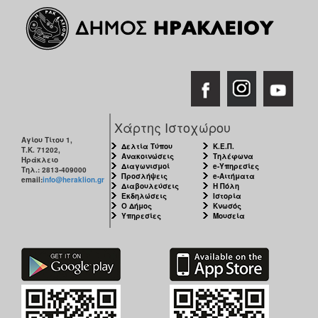
Χάρτης Ιστοχώρου
Αγίου Τίτου 1,
Δελτία Τύπου
Κ.Ε.Π.
Τ.Κ. 71202,
Ανακοινώσεις
Τηλέφωνα
Ηράκλειο
Διαγωνισμοί
e-Υπηρεσίες
Τηλ.: 2813-409000
Προσλήψεις
e-Αιτήματα
email:
info@heraklion.gr
Διαβουλεύσεις
Η Πόλη
Εκδηλώσεις
Ιστορία
Ο Δήμος
Κνωσός
Υπηρεσίες
Μουσεία