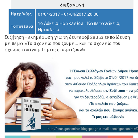
διεξαγωγή
Ημερ/νίες
01/04/2017 - 01/04/2017 20:00
1ο Λύκειο Ηρακλείου - Καπετανάκειο,
Ο
Τοποθεσία
ΤΟΠΟΣ
Ηράκλειο
ΜΑΣ
Συζήτηση - ενημέρωση για τη δευτεροβάθμια εκπαίδευση
με θέμα «Το σχολείο που ζούμε... και το σχολείο που
Ο
έχουμε ανάγκη. Τι μας ετοιμάζουν!»
ΔΗΜΟΣ
ΠΟΛΙΤΙΣΜΟΣ
ΑΝΘΕΚΤΙΚΗ
ΠΟΛΗ