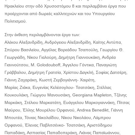
Ηρακλείου στην οδό Χρυσοστόμου 8 και περιλαμβάνει έργα που
προέρχονται από δωρεές καλλιτεχνών και του Υπουργείου
Πολιτισμού.
Στην έκθεση περιλαμβάνονται έργα των:
Αλέκου Αλεξανδρίδη, Ανδρόγειου Αλεξανδρίδη, Καίτης Αντύπα,
Σπύρου Βασιλείου, Αγγέλας Βορεάδου Τσαπούλη, Γεωργίου Θ.
Γεωργιάδη, Νίκου Γιαλούρη, Δημήτρη Γιαννουκάκη, Ανδρέα
Γιαννούτσου, Μ. Golodouboff, Άγγελου Γόντικα, Παναγιώτη
Γράββαλου, Δημήτρη Γρατσία, Χρίστου Δαγκλή, Σοφίας Δατσέρη,
Γιάννη Ζαχαράκη, Κωστή Ζερβογιάννη- Χαιρέτη,
Μαρίας Ζιάκα, Ευγενίας Κελέσογλου- Τσατσάκη, Στέλλας
Κουκουλάκη, Γιώργου Μανουσάκη, Georgiana Mapleton, Τζένης
Μαρκάκη, Στέλιου Μαρκατάτη, Ευάγγελου Μαρκογιαννάκη, Πίτσας
Μαύρου, Έλλης Μουρέλου Ορφανού, Andrea Benedikt, Γιάννη
Μπουτέα, Τόνιας Νικολαΐδου, Νίκου Νικολάου, Λάμπρου
Ορφανού, Έλενας Παβλιτσένκο- Τσατσάκη, Αριστόδημου
Παπαδάκη, Ασπασίας Παπαδοπεράκη, Λιάνας Παπαϊωάννου,