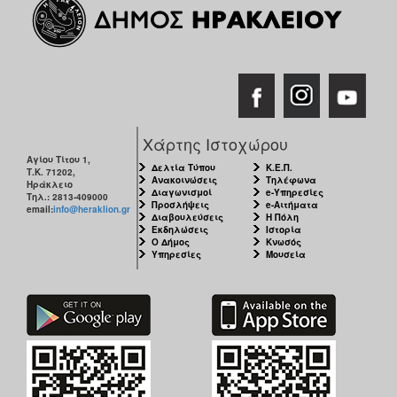
Χάρτης Ιστοχώρου
Αγίου Τίτου 1,
Δελτία Τύπου
Κ.Ε.Π.
Τ.Κ. 71202,
Ανακοινώσεις
Τηλέφωνα
Ηράκλειο
Διαγωνισμοί
e-Υπηρεσίες
Τηλ.: 2813-409000
Προσλήψεις
e-Αιτήματα
email:
info@heraklion.gr
Διαβουλεύσεις
Η Πόλη
Εκδηλώσεις
Ιστορία
Ο Δήμος
Κνωσός
Υπηρεσίες
Μουσεία