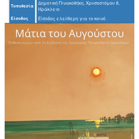
Δημοτική Πινακοθήκη, Χρυσοστόμου 8,
Τοποθεσία
Ηράκλειο
Ο
ΤΟΠΟΣ
Είσοδος
Είσοδος ελεύθερη για το κοινό
ΜΑΣ
Ο
ΔΗΜΟΣ
ΠΟΛΙΤΙΣΜΟΣ
ΑΝΘΕΚΤΙΚΗ
ΠΟΛΗ