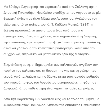
Με 60 έργα ζωγραφικής και χαρακτικής από την Συλλογή της, η
Δημοτική Πινακοθήκη Ηρακλείου υποδέχεται τον Αύγουστο με μία
θεματική έκθεση με τίτλο Μάτια του Αυγούστου. Αντλώντας τον
τίτλο της από το ποίημα του Κ. Π. Καβάφη Μακριά (1914), η
έκθεση προσδοκά να αποτυπώσει έναν από τους πιο
αγαπημένους μήνες του χρόνου, που σηματοδοτεί τη διαφυγή,
την ανάπαυση, την ανεμελιά, την ψυχική και σωματική ανανέωση,
αλλά και γι’ άλλους τον κοπιαστικό βιοπορισμό, κάτω από τον
συγχρόνως λυτρωτικό και βασανιστικό ήλιο της Μεσογείου.
Στην έκθεση αυτή, οι δημιουργίες των καλλιτεχνών αγγίζουν τον
πυρήνα του καλοκαιριού, τη δύναμη της γης και τη γαλήνη του
νερού. Από τα λιμάνια και τις βάρκες μέχρι τους αργούς ρυθμούς
του χωριού, το φως του Αυγούστου μεταμορφώνει τη φύση σε
ζωγραφιά, όπου κάθε στιγμή είναι γεμάτη ιστορίες και μνήμες.
Από την Παρασκευή 1 Αυγούστου έως και το τέλος του μήνα, θα
φιλοξενείται στον Πολυχώρο- γκαλερί της Δημοτικής Πινακοθήκης