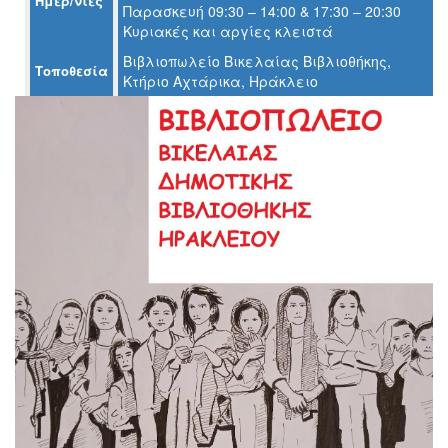
Ημερ/νίες
Παρασκευή 09:30 – 14:00 & 17:30 – 20:30
Ο
Κυριακές και αργίες κλειστά
ΤΟΠΟΣ
ΜΑΣ
Βιβλιοπωλείο Βικελαίας Βιβλιοθήκης,
Τοποθεσία
Κτήριο Αχτάρικα, Ηράκλειο
Ο
ΔΗΜΟΣ
ΠΟΛΙΤΙΣΜΟΣ
ΑΝΘΕΚΤΙΚΗ
ΠΟΛΗ