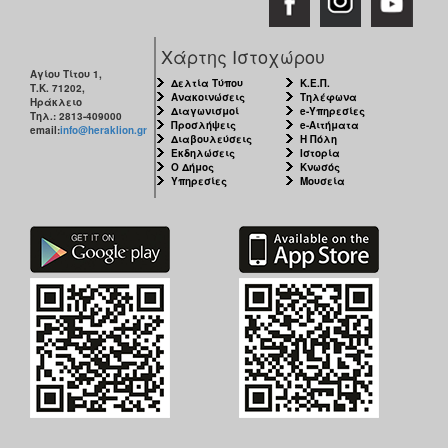
Χάρτης Ιστοχώρου
Αγίου Τίτου 1,
Δελτία Τύπου
Κ.Ε.Π.
Τ.Κ. 71202,
Ανακοινώσεις
Τηλέφωνα
Ηράκλειο
Διαγωνισμοί
e-Υπηρεσίες
Τηλ.: 2813-409000
Προσλήψεις
e-Αιτήματα
email:
info@heraklion.gr
Διαβουλεύσεις
Η Πόλη
Εκδηλώσεις
Ιστορία
Ο Δήμος
Κνωσός
Υπηρεσίες
Μουσεία