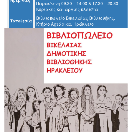
Ημερ/νίες
Παρασκευή 09:30 – 14:00 & 17:30 – 20:30
Ο
Κυριακές και αργίες κλειστά
ΤΟΠΟΣ
ΜΑΣ
Βιβλιοπωλείο Βικελαίας Βιβλιοθήκης,
Τοποθεσία
Κτήριο Αχτάρικα, Ηράκλειο
Ο
ΔΗΜΟΣ
ΠΟΛΙΤΙΣΜΟΣ
ΑΝΘΕΚΤΙΚΗ
ΠΟΛΗ