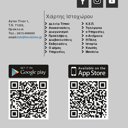
Χάρτης Ιστοχώρου
Αγίου Τίτου 1,
Δελτία Τύπου
Κ.Ε.Π.
Τ.Κ. 71202,
Ανακοινώσεις
Τηλέφωνα
Ηράκλειο
Διαγωνισμοί
e-Υπηρεσίες
Τηλ.: 2813-409000
Προσλήψεις
e-Αιτήματα
email:
info@heraklion.gr
Διαβουλεύσεις
Η Πόλη
Εκδηλώσεις
Ιστορία
Ο Δήμος
Κνωσός
Υπηρεσίες
Μουσεία