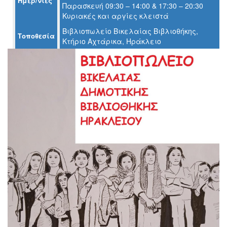
Ημερ/νίες
Παρασκευή 09:30 – 14:00 & 17:30 – 20:30
Ο
Κυριακές και αργίες κλειστά
ΤΟΠΟΣ
ΜΑΣ
Βιβλιοπωλείο Βικελαίας Βιβλιοθήκης,
Τοποθεσία
Κτήριο Αχτάρικα, Ηράκλειο
Ο
ΔΗΜΟΣ
ΠΟΛΙΤΙΣΜΟΣ
ΑΝΘΕΚΤΙΚΗ
ΠΟΛΗ