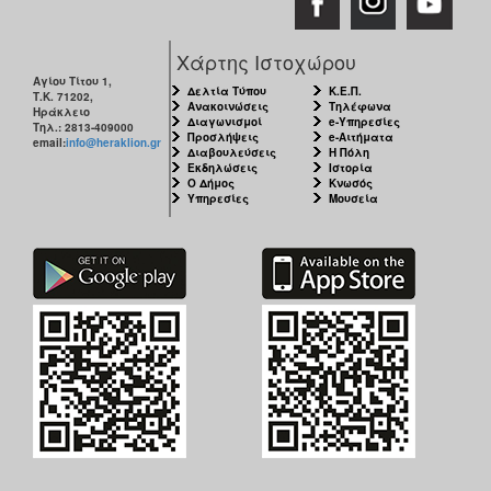
Χάρτης Ιστοχώρου
Αγίου Τίτου 1,
Δελτία Τύπου
Κ.Ε.Π.
Τ.Κ. 71202,
Ανακοινώσεις
Τηλέφωνα
Ηράκλειο
Διαγωνισμοί
e-Υπηρεσίες
Τηλ.: 2813-409000
Προσλήψεις
e-Αιτήματα
email:
info@heraklion.gr
Διαβουλεύσεις
Η Πόλη
Εκδηλώσεις
Ιστορία
Ο Δήμος
Κνωσός
Υπηρεσίες
Μουσεία