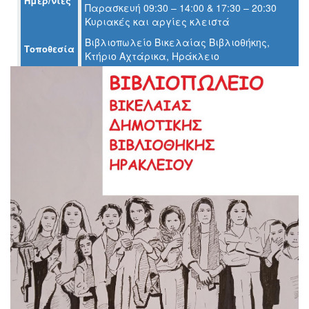
Ημερ/νίες
Παρασκευή 09:30 – 14:00 & 17:30 – 20:30
Ο
Κυριακές και αργίες κλειστά
ΤΟΠΟΣ
ΜΑΣ
Βιβλιοπωλείο Βικελαίας Βιβλιοθήκης,
Τοποθεσία
Κτήριο Αχτάρικα, Ηράκλειο
Ο
ΔΗΜΟΣ
ΠΟΛΙΤΙΣΜΟΣ
ΑΝΘΕΚΤΙΚΗ
ΠΟΛΗ