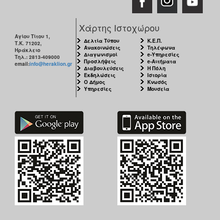
Χάρτης Ιστοχώρου
Αγίου Τίτου 1,
Δελτία Τύπου
Κ.Ε.Π.
Τ.Κ. 71202,
Ανακοινώσεις
Τηλέφωνα
Ηράκλειο
Διαγωνισμοί
e-Υπηρεσίες
Τηλ.: 2813-409000
Προσλήψεις
e-Αιτήματα
email:
info@heraklion.gr
Διαβουλεύσεις
Η Πόλη
Εκδηλώσεις
Ιστορία
Ο Δήμος
Κνωσός
Υπηρεσίες
Μουσεία