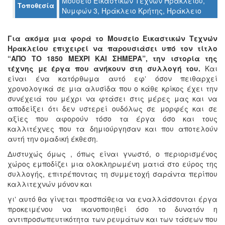
Μουσείο Εικαστικών Τεχνών Ηρακλείου,
Τοποθεσία
Ο
Νυμφών 3, Ηράκλειο Κρήτης, Ηράκλειο
ΤΟΠΟΣ
ΜΑΣ
Για ακόμα μια φορά το Μουσείο Εικαστικών Τεχνών
Ο
Ηρακλείου επιχειρεί να παρουσιάσει υπό τον τίτλο
ΔΗΜΟΣ
“ΑΠΟ ΤΟ 1850 ΜΕΧΡΙ ΚΑΙ ΣΗΜΕΡΑ”, την ιστορία της
τέχνης με έργα που ανήκουν στη συλλογή του.
Και
ΠΟΛΙΤΙΣΜΟΣ
είναι ένα κατόρθωμα αυτό εφʼ όσον πειθαρχεί
χρονολογικά σε μια αλυσίδα που ο κάθε κρίκος έχει την
συνέχειά του μέχρι να φτάσει στις μέρες μας και να
ΑΝΘΕΚΤΙΚΗ
ΠΟΛΗ
αποδείξει ότι δεν υστερεί ουδόλως σε μορφές και σε
αξίες που αφορούν τόσο τα έργα όσο και τους
καλλιτέχνες που τα δημιούργησαν και που αποτελούν
αυτή την ομαδική έκθεση.
Δυστυχώς όμως , όπως είναι γνωστό, ο περιορισμένος
χώρος εμποδίζει μια ολοκληρωμένη ματιά στο εύρος της
συλλογής, επιτρέποντας τη συμμετοχή σαράντα περίπου
καλλιτεχνών μόνον και
γιʼ αυτό θα γίνεται προσπάθεια να εναλλάσσονται έργα
προκειμένου να ικανοποιηθεί όσο το δυνατόν η
αντιπροσωπευτικότητα των ρευμάτων και των τάσεων που