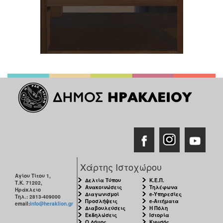
Χάρτης Ιστοχώρου
Αγίου Τίτου 1,
Δελτία Τύπου
Κ.Ε.Π.
Τ.Κ. 71202,
Ανακοινώσεις
Τηλέφωνα
Ηράκλειο
Διαγωνισμοί
e-Υπηρεσίες
Τηλ.: 2813-409000
Προσλήψεις
e-Αιτήματα
email:
info@heraklion.gr
Διαβουλεύσεις
Η Πόλη
Εκδηλώσεις
Ιστορία
Ο Δήμος
Κνωσός