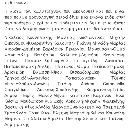
τη διέπουν .
Η λίστα των καλλιτεχνών που ακολουθεί και που είναι
περίπου με χρονολογική σειρά δίνει μια εικόνα ενδεικτική
περισσότερο ,περί του τι πρόκειται να δει ο επισκέπτης
ώστε να διαμορφώσει μια γνώμη για το τι θα αντικρίσει.
Νικόλαος Κουνελάκης- Μαλέας Κωσταντίνος- Μιχαήλ
Οικονόμου-Φλωρεντίνη Καλούτση- Γιάννη Μιγάδη-Μαρίας
Φιοράκη-Δημήτρη Σαριδάκη- Γεωργίου Μανουσακη-Θωμά
Φανουράκη- Βαλέριου Καλούτση-Λευτέρη Κανακάκη-
Γιάννη Παρμακέλη-Γιώργου Γεωργιάδη- Ασπασίας
Παπαδοπεράκη-Αίγλης Πλάτωνος-Θωμά Παπαδοπεράκη-
Αριστείδη Βλάσση-Νίκου Βισκαδουράκη- Μαρίας
Γρηγοριάδη-Αντωνίας Παπατζανάκη- Τζένης
Μπακαλούμα-Αντώνη Τιτάκη- Andrea Carnemolla-
Φραγκίσκου Δουκάκη-Χρυσάνθης Κουμιανάκη-Τάσου
Δήμου- Εφης Μάνου-Μηνά Καμπιτάκη-Καμένου Βίκυ-
Κώστα Μουδάτσου-Κυριακής Αρκουλή-Μιχαήλ Φαλκώνης-
Βασιλική Φίλου-Λυδία Μαργαρώνη-Κατεερίνα Τσεμπελή-
Σμαράγδα Παπούλια- Ελέενη Μαρκάκη-Κώστα Κουνάλη-
Μαρίνα Στελλάτου-Αιμιλία Παπαφιλίππου και Γιάννης
Δημητράκης.