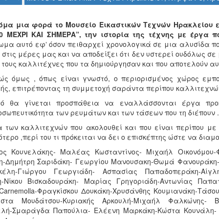
όμα μια φορά το Μουσείο Εικαστικών Τεχνών Ηρακλείου ε
0 ΜΕΧΡΙ ΚΑΙ ΣΗΜΕΡΑ”, την ιστορία της τέχνης με έργα 
ωμα αυτό εφʼ όσον πειθαρχεί χρονολογικά σε μια αλυσίδα που
 στις μέρες μας και να αποδείξει ότι δεν υστερεί ουδόλως σε
 τους καλλιτέχνες που τα δημιούργησαν και που αποτελούν αυ
ώς όμως , όπως είναι γνωστό, ο περιορισμένος χώρος εμπ
ής, επιτρέποντας τη συμμετοχή σαράντα περίπου καλλιτεχνών
τό θα γίνεται προσπάθεια να εναλλάσσονται έργα προκ
οσωπευτικότητα των ρευμάτων και των τάσεων που τη διέπουν .
α των καλλιτεχνών που ακολουθεί και που είναι περίπου με 
τερο ,περί του τι πρόκειται να δει ο επισκέπτης ώστε να διαμ
ος Κουνελάκης- Μαλέας Κωσταντίνος- Μιχαήλ Οικονόμου-
η-Δημήτρη Σαριδάκη- Γεωργίου Μανουσακη-Θωμά Φανουράκη-
κέλη-Γιώργου Γεωργιάδη- Ασπασίας Παπαδοπεράκη-Αίγλ
-Νίκου Βισκαδουράκη- Μαρίας Γρηγοριάδη-Αντωνίας Παπα
 Carnemolla-Φραγκίσκου Δουκάκη-Χρυσάνθης Κουμιανάκη-Τάσ
Κώστα Μουδάτσου-Κυριακής Αρκουλή-Μιχαήλ Φαλκώνης- Β
λή-Σμαράγδα Παπούλια- Ελέενη Μαρκάκη-Κώστα Κουνάλη- 