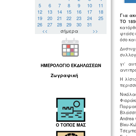
5
6
7
8
9
10
11
12
13
14
15
16
17
18
Για ακ
19
20
21
22
23
24
25
ΤΟ 185
26
27
28
29
30
31
κατόρθ
<<
σήμερα
>>
φτάσει
όσο και
Δυστυχ
συλλογ
γιʼ αυ
ΗΜΕΡΟΛΟΓΙΟ ΕΚΔΗΛΩΣΕΩΝ
αντιπρ
Ζωγραφική
Η λίστ
περισσό
Νικόλα
Φιοράκ
Παρμα
Βλάσση
Andrea
Βίκυ-
Ο ΤΟΠΟΣ ΜΑΣ
Τσεμπε