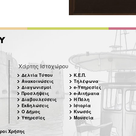
Χάρτης Ιστοχώρου
Δελτία Τύπου
Κ.Ε.Π.
Ανακοινώσεις
Τηλέφωνα
Διαγωνισμοί
e-Υπηρεσίες
Προσλήψεις
e-Αιτήματα
Διαβουλεύσεις
Η Πόλη
Εκδηλώσεις
Ιστορία
Ο Δήμος
Κνωσός
Υπηρεσίες
Μουσεία
ροι Χρήσης