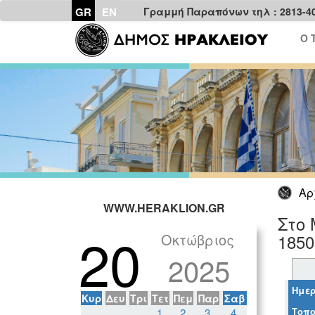
GR
EN
Γραμμή Παραπόνων τηλ : 2813-4
Ο 
Αρ
WWW.HERAKLION.GR
Στο 
20
Οκτώβριος
1850
2025
Ημερ
Κυρ
Δευ
Τρι
Τετ
Πεμ
Παρ
Σαβ
Τοπο
1
2
3
4