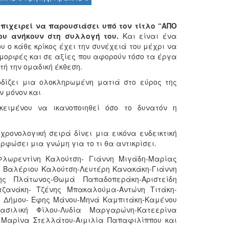
πιχειρεί να παρουσιάσει υπό τον τίτλο “ΑΠΟ
που ανήκουν στη συλλογή του.
Και είναι ένα
 ο κάθε κρίκος έχει την συνέχειά του μέχρι να
 μορφές και σε αξίες που αφορούν τόσο τα έργα
τή την ομαδική έκθεση.
οδίζει μια ολοκληρωμένη ματιά στο εύρος της
 μόνον και
ειμένου να ικανοποιηθεί όσο το δυνατόν η
χρονολογική σειρά δίνει μια εικόνα ενδεικτική
ορφώσει μια γνώμη για το τι θα αντικρίσει.
Φλωρεντίνη Καλούτση- Γιάννη Μιγάδη-Μαρίας
 Βαλέριου Καλούτση-Λευτέρη Κανακάκη-Γιάννη
ης Πλάτωνος-Θωμά Παπαδοπεράκη-Αριστείδη
τζανάκη- Τζένης Μπακαλούμα-Αντώνη Τιτάκη-
ου Δήμου- Εφης Μάνου-Μηνά Καμπιτάκη-Καμένου
ασιλική Φίλου-Λυδία Μαργαρώνη-Κατεερίνα
Μαρίνα Στελλάτου-Αιμιλία Παπαφιλίππου και