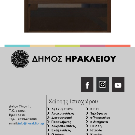
Χάρτης Ιστοχώρου
Αγίου Τίτου 1,
Δελτία Τύπου
Κ.Ε.Π.
Τ.Κ. 71202,
Ανακοινώσεις
Τηλέφωνα
Ηράκλειο
Διαγωνισμοί
e-Υπηρεσίες
Τηλ.: 2813-409000
Προσλήψεις
e-Αιτήματα
email:
info@heraklion.gr
Διαβουλεύσεις
Η Πόλη
Εκδηλώσεις
Ιστορία
Ο Δήμος
Κνωσός