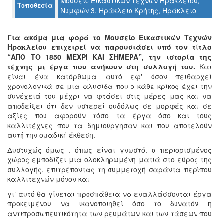
Μουσείο Εικαστικών Τεχνών Ηρακλείου,
Τοποθεσία
Ο
Νυμφών 3, Ηράκλειο Κρήτης, Ηράκλειο
ΤΟΠΟΣ
ΜΑΣ
Για ακόμα μια φορά το Μουσείο Εικαστικών Τεχνών
Ο
Ηρακλείου επιχειρεί να παρουσιάσει υπό τον τίτλο
ΔΗΜΟΣ
“ΑΠΟ ΤΟ 1850 ΜΕΧΡΙ ΚΑΙ ΣΗΜΕΡΑ”, την ιστορία της
τέχνης με έργα που ανήκουν στη συλλογή του.
Και
ΠΟΛΙΤΙΣΜΟΣ
είναι ένα κατόρθωμα αυτό εφʼ όσον πειθαρχεί
χρονολογικά σε μια αλυσίδα που ο κάθε κρίκος έχει την
συνέχειά του μέχρι να φτάσει στις μέρες μας και να
ΑΝΘΕΚΤΙΚΗ
ΠΟΛΗ
αποδείξει ότι δεν υστερεί ουδόλως σε μορφές και σε
αξίες που αφορούν τόσο τα έργα όσο και τους
καλλιτέχνες που τα δημιούργησαν και που αποτελούν
αυτή την ομαδική έκθεση.
Δυστυχώς όμως , όπως είναι γνωστό, ο περιορισμένος
χώρος εμποδίζει μια ολοκληρωμένη ματιά στο εύρος της
συλλογής, επιτρέποντας τη συμμετοχή σαράντα περίπου
καλλιτεχνών μόνον και
γιʼ αυτό θα γίνεται προσπάθεια να εναλλάσσονται έργα
προκειμένου να ικανοποιηθεί όσο το δυνατόν η
αντιπροσωπευτικότητα των ρευμάτων και των τάσεων που