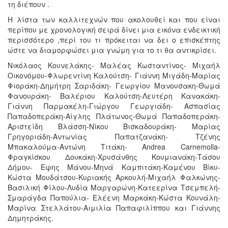
τη διέπουν .
Η λίστα των καλλιτεχνών που ακολουθεί και που είναι
περίπου με χρονολογική σειρά δίνει μια εικόνα ενδεικτική
περισσότερο ,περί του τι πρόκειται να δει ο επισκέπτης
ώστε να διαμορφώσει μια γνώμη για το τι θα αντικρίσει.
Νικόλαος Κουνελάκης- Μαλέας Κωσταντίνος- Μιχαήλ
Οικονόμου-Φλωρεντίνη Καλούτση- Γιάννη Μιγάδη-Μαρίας
Φιοράκη-Δημήτρη Σαριδάκη- Γεωργίου Μανουσακη-Θωμά
Φανουράκη- Βαλέριου Καλούτση-Λευτέρη Κανακάκη-
Γιάννη Παρμακέλη-Γιώργου Γεωργιάδη- Ασπασίας
Παπαδοπεράκη-Αίγλης Πλάτωνος-Θωμά Παπαδοπεράκη-
Αριστείδη Βλάσση-Νίκου Βισκαδουράκη- Μαρίας
Γρηγοριάδη-Αντωνίας Παπατζανάκη- Τζένης
Μπακαλούμα-Αντώνη Τιτάκη- Andrea Carnemolla-
Φραγκίσκου Δουκάκη-Χρυσάνθης Κουμιανάκη-Τάσου
Δήμου- Εφης Μάνου-Μηνά Καμπιτάκη-Καμένου Βίκυ-
Κώστα Μουδάτσου-Κυριακής Αρκουλή-Μιχαήλ Φαλκώνης-
Βασιλική Φίλου-Λυδία Μαργαρώνη-Κατεερίνα Τσεμπελή-
Σμαράγδα Παπούλια- Ελέενη Μαρκάκη-Κώστα Κουνάλη-
Μαρίνα Στελλάτου-Αιμιλία Παπαφιλίππου και Γιάννης
Δημητράκης.