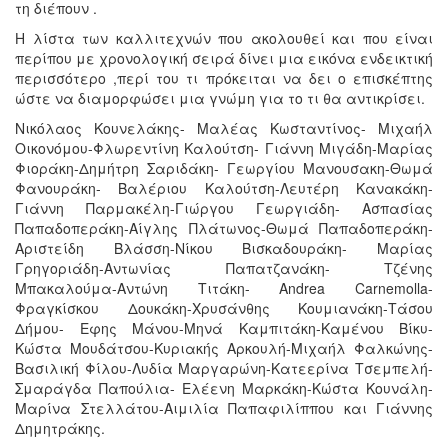
τη διέπουν .
Η λίστα των καλλιτεχνών που ακολουθεί και που είναι
περίπου με χρονολογική σειρά δίνει μια εικόνα ενδεικτική
περισσότερο ,περί του τι πρόκειται να δει ο επισκέπτης
ώστε να διαμορφώσει μια γνώμη για το τι θα αντικρίσει.
Νικόλαος Κουνελάκης- Μαλέας Κωσταντίνος- Μιχαήλ
Οικονόμου-Φλωρεντίνη Καλούτση- Γιάννη Μιγάδη-Μαρίας
Φιοράκη-Δημήτρη Σαριδάκη- Γεωργίου Μανουσακη-Θωμά
Φανουράκη- Βαλέριου Καλούτση-Λευτέρη Κανακάκη-
Γιάννη Παρμακέλη-Γιώργου Γεωργιάδη- Ασπασίας
Παπαδοπεράκη-Αίγλης Πλάτωνος-Θωμά Παπαδοπεράκη-
Αριστείδη Βλάσση-Νίκου Βισκαδουράκη- Μαρίας
Γρηγοριάδη-Αντωνίας Παπατζανάκη- Τζένης
Μπακαλούμα-Αντώνη Τιτάκη- Andrea Carnemolla-
Φραγκίσκου Δουκάκη-Χρυσάνθης Κουμιανάκη-Τάσου
Δήμου- Εφης Μάνου-Μηνά Καμπιτάκη-Καμένου Βίκυ-
Κώστα Μουδάτσου-Κυριακής Αρκουλή-Μιχαήλ Φαλκώνης-
Βασιλική Φίλου-Λυδία Μαργαρώνη-Κατεερίνα Τσεμπελή-
Σμαράγδα Παπούλια- Ελέενη Μαρκάκη-Κώστα Κουνάλη-
Μαρίνα Στελλάτου-Αιμιλία Παπαφιλίππου και Γιάννης
Δημητράκης.