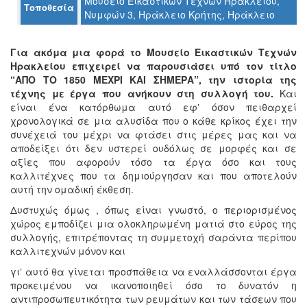
Μουσείο Εικαστικών Τεχνών Ηρακλείου,
Τοποθεσία
Νυμφών 3, Ηράκλειο Κρήτης, Ηράκλειο
Ο
ΤΟΠΟΣ
ΜΑΣ
Για ακόμα μια φορά το Μουσείο Εικαστικών Τεχνών
Ηρακλείου επιχειρεί να παρουσιάσει υπό τον τίτλο
Ο
“ΑΠΟ ΤΟ 1850 ΜΕΧΡΙ ΚΑΙ ΣΗΜΕΡΑ”, την ιστορία της
ΔΗΜΟΣ
τέχνης με έργα που ανήκουν στη συλλογή του.
Και
είναι ένα κατόρθωμα αυτό εφʼ όσον πειθαρχεί
ΠΟΛΙΤΙΣΜΟΣ
χρονολογικά σε μια αλυσίδα που ο κάθε κρίκος έχει την
συνέχειά του μέχρι να φτάσει στις μέρες μας και να
αποδείξει ότι δεν υστερεί ουδόλως σε μορφές και σε
ΑΝΘΕΚΤΙΚΗ
ΠΟΛΗ
αξίες που αφορούν τόσο τα έργα όσο και τους
καλλιτέχνες που τα δημιούργησαν και που αποτελούν
αυτή την ομαδική έκθεση.
Δυστυχώς όμως , όπως είναι γνωστό, ο περιορισμένος
χώρος εμποδίζει μια ολοκληρωμένη ματιά στο εύρος της
συλλογής, επιτρέποντας τη συμμετοχή σαράντα περίπου
καλλιτεχνών μόνον και
γιʼ αυτό θα γίνεται προσπάθεια να εναλλάσσονται έργα
προκειμένου να ικανοποιηθεί όσο το δυνατόν η
αντιπροσωπευτικότητα των ρευμάτων και των τάσεων που