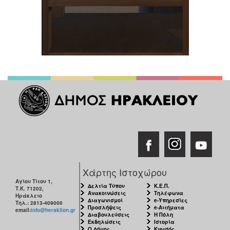
Χάρτης Ιστοχώρου
Αγίου Τίτου 1,
Δελτία Τύπου
Κ.Ε.Π.
Τ.Κ. 71202,
Ανακοινώσεις
Τηλέφωνα
Ηράκλειο
Διαγωνισμοί
e-Υπηρεσίες
Τηλ.: 2813-409000
Προσλήψεις
e-Αιτήματα
email:
info@heraklion.gr
Διαβουλεύσεις
Η Πόλη
Εκδηλώσεις
Ιστορία
Ο Δήμος
Κνωσός