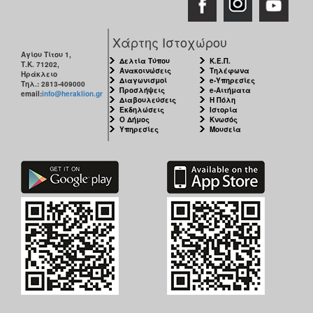
Χάρτης Ιστοχώρου
Αγίου Τίτου 1,
Δελτία Τύπου
Κ.Ε.Π.
Τ.Κ. 71202,
Ανακοινώσεις
Τηλέφωνα
Ηράκλειο
Διαγωνισμοί
e-Υπηρεσίες
Τηλ.: 2813-409000
Προσλήψεις
e-Αιτήματα
email:
info@heraklion.gr
Διαβουλεύσεις
Η Πόλη
Εκδηλώσεις
Ιστορία
Ο Δήμος
Κνωσός
Υπηρεσίες
Μουσεία