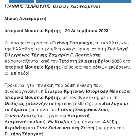
ΓΙΑΝΝΗΣ ΤΣΑΡΟΥΧΗΣ
.
Θεατές και θεώμενοι
Ο
ΤΟΠΟΣ
Μικρή Αναδρομική
ΜΑΣ
Ιστορικό Μουσείο Κρήτης - 20 Δεκεμβρίου 2023
Ο
ΔΗΜΟΣ
Ζωγραφικά έργα του
Γιάννη Τσαρούχη,
του καλλιτέχνη
της Ελλάδας με τη διεθνή αναγνώριση, από τη
Συλλογή
ΠΟΛΙΤΙΣΜΟΣ
Σύγχρονης Τέχνης Ζαχαρία Γ. Πορταλάκη
παρουσιάζονται από την
Τετάρτη 20 Δεκεμβρίου 2023
στο
ΑΝΘΕΚΤΙΚΗ
Ιστορικό Μουσείο Κρήτης
(αίθουσα περιοδικών εκθέσεων,
ΠΟΛΗ
α΄ επίπεδο).
Πρόκειται για την
έκτη
περιοδική έκθεση που
συνδιοργανώνει η
Εταιρία Κρητικών Ιστορικών Μελετών/
Ιστορικό Μουσείο Κρήτης
με τον συλλέκτη, μετά τη
Θεότητα, (α)συνέχεια
(ομαδική έκθεση), τον
Διάλογο με
το Αόρατο
(με έργα του
Γιάννη
Σπυρόπουλου
),
Τερατολογίες
(με έργα του
Διαμαντή
Διαμαντόπουλου
),
Εν Κινήσει
(με έργα του
Αλέξη
Ακριθάκη
) και
Στον Χρόνο και στη Σιωπή
(με έργα του
Σωτήρη Σόρογκα
).