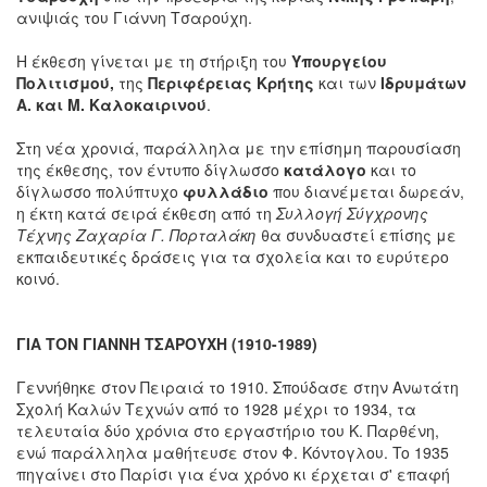
ανιψιάς του Γιάννη Τσαρούχη.
Η έκθεση γίνεται με τη στήριξη του
Υπουργείου
Πολιτισμού,
της
Περιφέρειας Κρήτης
και των
Ιδρυμάτων
Α. και Μ. Καλοκαιρινού
.
Στη νέα χρονιά, παράλληλα με την επίσημη παρουσίαση
της έκθεσης, τον έντυπο δίγλωσσο
κατάλογο
και το
δίγλωσσο πολύπτυχο
φυλλάδιο
που διανέμεται δωρεάν,
η έκτη κατά σειρά έκθεση από τη
Συλλογή Σύγχρονης
Τέχνης Ζαχαρία Γ. Πορταλάκη
θα συνδυαστεί επίσης με
εκπαιδευτικές δράσεις για τα σχολεία και το ευρύτερο
κοινό.
ΓΙΑ ΤΟΝ ΓΙΑΝΝΗ ΤΣΑΡΟΥΧΗ (1910-1989)
Γεννήθηκε στον Πειραιά το 1910. Σπούδασε στην Ανωτάτη
Σχολή Καλών Τεχνών από το 1928 μέχρι το 1934, τα
τελευταία δύο χρόνια στο εργαστήριο του Κ. Παρθένη,
ενώ παράλληλα μαθήτευσε στον Φ. Κόντογλου. To 1935
πηγαίνει στο Παρίσι για ένα χρόνο κι έρχεται σ' επαφή