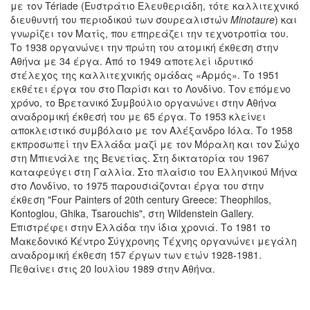
με τον Tériade (Ευστράτιο Ελευθεριάδη, τότε καλλιτεχνικό
διευθυντή του περιοδικού των σουρεαλιστών
Minotaure
) και
γνωρίζει τον Ματίς, που επηρεάζει την τεχνοτροπία του.
Το 1938 οργανώνει την πρώτη του ατομική έκθεση στην
Αθήνα με 34 έργα. Από το 1949 αποτελεί ιδρυτικό
στέλεχος της καλλιτεχνικής ομάδας «Αρμός». Το 1951
εκθέτει έργα του στο Παρίσι και το Λονδίνο. Τον επόμενο
χρόνο, το Βρετανικό Συμβούλιο οργανώνει στην Αθήνα
αναδρομική έκθεσή του με 65 έργα. Το 1953 κλείνει
αποκλειστικό συμβόλαιο με τον Αλέξανδρο Ιόλα. Το 1958
εκπροσωπεί την Ελλάδα μαζί με τον Μόραλη και τον Σώχο
στη Μπιενάλε της Βενετίας. Στη δικτατορία του 1967
καταφεύγει στη Γαλλία. Στο πλαίσιο του Ελληνικού Μήνα
στο Λονδίνο, το 1975 παρουσιάζονται έργα του στην
έκθεση "Four Painters of 20th century Greece: Theophilos,
Kontoglou, Ghika, Tsarouchis", στη Wildenstein Gallery.
Επιστρέφει στην Ελλάδα την ίδια χρονιά. Το 1981 το
Μακεδονικό Κέντρο Σύγχρονης Τέχνης οργανώνει μεγάλη
αναδρομική έκθεση 157 έργων των ετών 1928-1981.
Πεθαίνει στις 20 Ιουλίου 1989 στην Αθήνα.