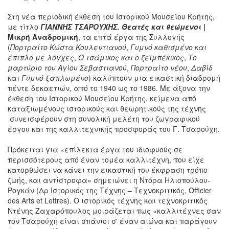
Στη νέα περιοδική έκθεση του Ιστορικού Μουσείου Κρήτης,
με τίτλο
ΓΙΑΝΝΗΣ ΤΣΑΡΟΥΧΗΣ. Θεατές και θεώμενοι
|
Μικρή Αναδρομική
, τα επτά έργα της Συλλογής
(
Πορτραίτο Κώστα Κουλεντιανού
,
Γυμνό καθισμένο και
έπιπλο με λόγχες
,
Ο τσάμικος και ο ζεϊμπέκικος
,
Το
μαρτύριο του Αγίου Σεβαστιανού
,
Πορτραίτο νέου
,
Δαβίδ
και
Γυμνό ξαπλωμένο
) καλύπτουν μια εικαστική διαδρομή
πέντε δεκαετιών, από το 1940 ως το 1986. Με άξονα την
έκθεση του Ιστορικού Μουσείου Κρήτης, κείμενα από
καταξιωμένους ιστορικούς και θεωρητικούς της τέχνης
συνεισφέρουν στη συνολική μελέτη του ζωγραφικού
έργου και της καλλιτεχνικής προσφοράς του Γ. Τσαρούχη.
Πρόκειται για «επίλεκτα έργα του ιδιοφυούς σε
περισσότερους από έναν τομέα καλλιτέχνη, που είχε
κατορθώσει να κάνει την εικαστική του έκφραση τρόπο
ζωής, και αντίστροφα» σημειώνει η Ντόρα Ηλιοπούλου-
Ρογκάν (Δρ Ιστορικός της Τέχνης – Τεχνοκριτικός, Οfficier
des Αrts et Lettres). Ο ιστορικός τέχνης και τεχνοκριτικός
Ντένης Ζαχαρόπουλος μοιράζεται πως «καλλιτέχνες σαν
τον Τσαρούχη είναι σπάνιοι σ' έναν αιώνα και παράγουν