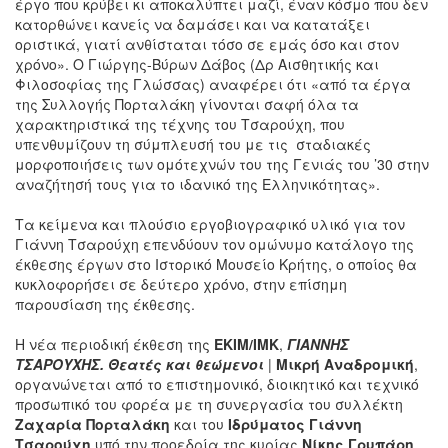
έργο που κρύβει κι αποκαλύπτει μαζί, έναν κόσμο που δεν
κατορθώνει κανείς να δαμάσει και να κατατάξει
οριστικά, γιατί ανθίσταται τόσο σε εμάς όσο και στον
χρόνο». Ο Γιώργης-Βύρων Δάβος (Δρ Αισθητικής και
Φιλοσοφίας της Γλώσσας) αναφέρει ότι «από τα έργα
της Συλλογής Πορταλάκη γίνονται σαφή όλα τα
χαρακτηριστικά της τέχνης του Τσαρούχη, που
υπενθυμίζουν τη σύμπλευσή του με τις σταδιακές
μορφοποιήσεις των ομότεχνών του της Γενιάς του ’30 στην
αναζήτησή τους για το ιδανικό της Ελληνικότητας».
Τα κείμενα και πλούσιο εργοβιογραφικό υλικό για τον
Γιάννη Τσαρούχη επενδύουν τον ομώνυμο κατάλογο της
έκθεσης έργων στο Ιστορικό Μουσείο Κρήτης, ο οποίος θα
κυκλοφορήσει σε δεύτερο χρόνο, στην επίσημη
παρουσίαση της έκθεσης.
Η νέα περιοδική έκθεση της
ΕΚΙΜ/ΙΜΚ
,
ΓΙΑΝΝΗΣ
ΤΣΑΡΟΥΧΗΣ. Θεατές και θεώμενοι
|
Μικρή Αναδρομική
,
οργανώνεται από το επιστημονικό, διοικητικό και τεχνικό
προσωπικό του φορέα με τη συνεργασία του συλλέκτη
Ζαχαρία Πορταλάκη
και του
Ιδρύματος Γιάννη
Τσαρούχη
υπό την προεδρία της κυρίας
Νίκης Γρυπάρη
,