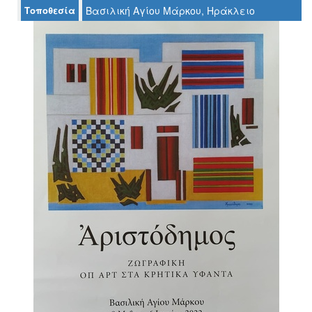
Τοποθεσία
Βασιλική Αγίου Μάρκου, Ηράκλειο
Ο
ΤΟΠΟΣ
ΜΑΣ
Ο
ΔΗΜΟΣ
ΠΟΛΙΤΙΣΜΟΣ
ΑΝΘΕΚΤΙΚΗ
ΠΟΛΗ