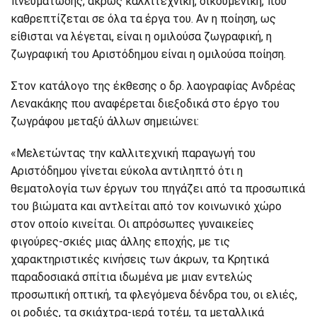
πνευματώδης, άκρως καλλιτεχνική, οικουμενική, που
καθρεπτίζεται σε όλα τα έργα του. Αν η ποίηση, ως
είθισται να λέγεται, είναι η ομιλούσα ζωγραφική, η
ζωγραφική του Αριστόδημου είναι η ομιλούσα ποίηση.
Στον κατάλογο της έκθεσης ο δρ. λαογραφίας Ανδρέας
Λενακάκης που αναφέρεται διεξοδικά στο έργο του
ζωγράφου μεταξύ άλλων σημειώνει:
«Μελετώντας την καλλιτεχνική παραγωγή του
Αριστόδημου γίνεται εύκολα αντιληπτό ότι η
θεματολογία των έργων του πηγάζει από τα προσωπικά
του βιώματα και αντλείται από τον κοινωνικό χώρο
στον οποίο κινείται. Οι απρόσωπες γυναικείες
φιγούρες-σκιές μιας άλλης εποχής, με τις
χαρακτηριστικές κινήσεις των άκρων, τα Κρητικά
παραδοσιακά σπίτια ιδωμένα με μιαν εντελώς
προσωπική οπτική, τα φλεγόμενα δένδρα του, οι ελιές,
οι ροδιές, τα σκιάχτρα-ιερά τοτέμ, τα μεταλλικά