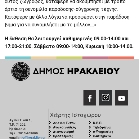
αυτός ζωγράφος, κατάφερε να ακουμπήσει με τρόπο
άρτιο τη συνομιλία παράδοσης-σύγχρονης τέχνης.
Κατάφερε με άλλα λόγια να προσφέρει στην παράδοση
βήμα για να συνομιλήσει με το μέλλον….»
Η έκθεση θα λειτουργεί καθημερινές 09:00-14:00 και
17:00-21:00. Σάββατο 09:00-14:00, Κυριακή 10:00-14:00.
Χάρτης Ιστοχώρου
Αγίου Τίτου 1,
Δελτία Τύπου
Κ.Ε.Π.
Τ.Κ. 71202,
Ανακοινώσεις
Τηλέφωνα
Ηράκλειο
Διαγωνισμοί
e-Υπηρεσίες
Τηλ.: 2813-409000
Προσλήψεις
e-Αιτήματα
email:
info@heraklion.gr