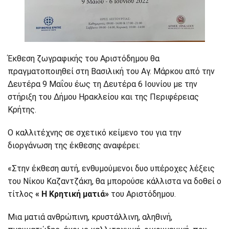
Έκθεση ζωγραφικής του Αριστόδημου θα
πραγματοποιηθεί στη Βασιλική του Αγ. Μάρκου από την
Δευτέρα 9 Μαΐου έως τη Δευτέρα 6 Ιουνίου με την
στήριξη του Δήμου Ηρακλείου και της Περιφέρειας
Κρήτης.
Ο καλλιτέχνης σε σχετικό κείμενο του για την
διοργάνωση της έκθεσης αναφέρει:
Ο καλλιτέχνης σε σχετικό
«Στην έκθεση αυτή, ενθυμούμενοι δυo υπέροχες λέξεις
κείμενο του για την
του Νίκου Καζαντζάκη, θα μπορούσε κάλλιστα να δοθεί ο
διοργάνωση της έκθεσης
τίτλος
« Η Κρητική ματιά»
του Αριστόδημου.
αναφέρει:
Μια ματιά ανθρώπινη, κρυστάλλινη, αληθινή,