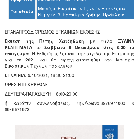
Μουσείο Εικαστικών Τεχνών Ηρακλείου,
Τοποθεσία
Ο
Νυμφών 3, Ηράκλειο Κρήτης, Ηράκλειο
ΤΟΠΟΣ
ΜΑΣ
ΕΠΑΝΑΠΡΟΣΔΙΟΡΙΣΜΟΣ ΕΓΚΑΙΝΙΩΝ ΕΚΘΕΣΗΣ
Ο
ΔΗΜΟΣ
Εκθεση της Πεπης Χατζηδακη
με τιτλο
ΞΥΛΙΝΑ
ΚΕΝΤΗΜΑΤΑ
το
Σαββατο 9 Οκτωβριου στις 6.30 το
απογευμα
. Η Εκθεση τελει υπο την αιγιδα της Επιτροπης
ΠΟΛΙΤΙΣΜΟΣ
για το 2021 και θα πραγματοποιηθει στο Μουσειο
Εικαστικων Τεχνων Ηρακλειου.
ΑΝΘΕΚΤΙΚΗ
ΠΟΛΗ
ΕΓΚΑΙΝΙΑ:
9/10/2021, 18:30-21:00
ΩΡΕΣ ΕΠΙΣΚΕΨΕΩΝ:
ΔΕΥΤΕΡΑ-ΠΑΡΑΣΚΕΥΗ: 18:00-20:00
ή κατόπιν συννενοήσεως, τηλέφωνο:6976974000 &
6945571973