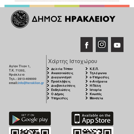
Χάρτης Ιστοχώρου
Αγίου Τίτου 1,
Δελτία Τύπου
Κ.Ε.Π.
Τ.Κ. 71202,
Ανακοινώσεις
Τηλέφωνα
Ηράκλειο
Διαγωνισμοί
e-Υπηρεσίες
Τηλ.: 2813-409000
Προσλήψεις
e-Αιτήματα
email:
info@heraklion.gr
Διαβουλεύσεις
Η Πόλη
Εκδηλώσεις
Ιστορία
Ο Δήμος
Κνωσός
Υπηρεσίες
Μουσεία