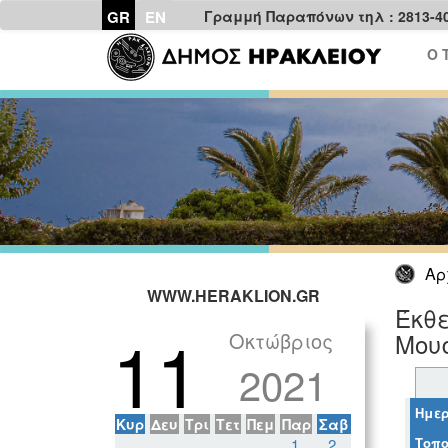
GR
EN
Γραμμή Παραπόνων τηλ : 2813-4
Ο 
Αρ
WWW.HERAKLION.GR
Έκθ
11
Οκτώβριος
Μου
2021
Ημερ
Κυρ
Δευ
Τρι
Τετ
Πεμ
Παρ
Σαβ
Τοπο
1
2