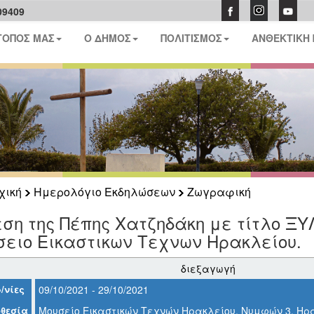
09409
ΤΟΠΟΣ ΜΑΣ
Ο ΔΗΜΟΣ
ΠΟΛΙΤΙΣΜΟΣ
ΑΝΘΕΚΤΙΚΗ
χική
Ημερολόγιο Εκδηλώσεων
Ζωγραφική
εση της Πέπης Χατζηδάκη με τίτλο Ξ
σειο Εικαστικων Τεχνων Ηρακλείου.
διεξαγωγή
/νίες
09/10/2021 - 29/10/2021
θεσία
Μουσείο Εικαστικών Τεχνών Ηρακλείου, Νυμφών 3, Ηρ