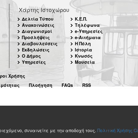
Χάρτης Ιστοχώρου
Δελτία Τύπου
Κ.Ε.Π.
Ανακοινώσεις
Τηλέφωνα
Διαγωνισμοί
e-Υπηρεσίες
Προσλήψεις
e-Αιτήματα
Διαβουλεύσεις
Η Πόλη
Εκδηλώσεις
Ιστορία
Ο Δήμος
Κνωσός
Υπηρεσίες
Μουσεία
ροι Χρήσης
ιμότητας
Πλοήγηση
FAQs
RSS
περιεχόμενο, συναινείτε με την αποδοχή τους.
Πολιτική Χρήσης C