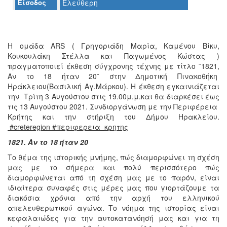
Είσοδος
Ελεύθερη
Ο
ΤΟΠΟΣ
ΜΑΣ
Η ομάδα ARS ( Γρηγοριάδη Μαρία, Καμένου Βίκυ,
Ο
ΔΗΜΟΣ
Κουκουλάκη Στέλλα και Παγωμένος Κώστας )
πραγματοποιεί έκθεση σύγχρονης τέχνης με τίτλο ¨1821,
Αν το 18 ήταν 20¨ στην Δημοτική Πινακοθήκη
ΠΟΛΙΤΙΣΜΟΣ
Ηράκλειου(Βασιλική Αγ.Μάρκου). Η έκθεση εγκαινιάζεται
την Τρίτη 3 Αυγούστου στις 19.00μ.μ.και θα διαρκέσει έως
ΑΝΘΕΚΤΙΚΗ
τις 13 Αυγούστου 2021. Συνδιοργάνωση με την Περιφέρεια
ΠΟΛΗ
Κρήτης και την στήριξη του Δήμου Ηρακλείου.
#
creteregion
#περιφερεια_κρητης
1821. Αν το 18 ήταν 20
Το θέμα της ιστορικής μνήμης, πώς διαμορφώνει τη σχέση
μας με το σήμερα και πολύ περισσότερο πώς
διαμορφώνεται από τη σχέση μας με το παρόν, είναι
ιδιαίτερα συναφές στις μέρες μας που γιορτάζουμε τα
διακόσια χρόνια από την αρχή του ελληνικού
απελευθερωτικού αγώνα. Το νόημα της ιστορίας είναι
κεφαλαιώδες για την αυτοκατανόησή μας και για τη