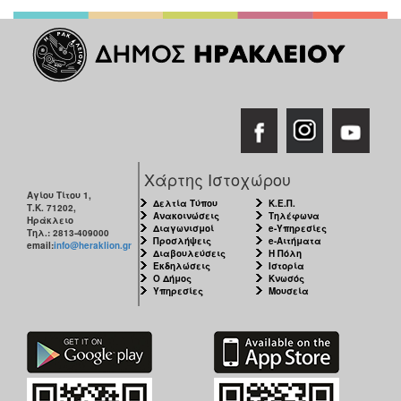
Χάρτης Ιστοχώρου
Αγίου Τίτου 1,
Δελτία Τύπου
Κ.Ε.Π.
Τ.Κ. 71202,
Ανακοινώσεις
Τηλέφωνα
Ηράκλειο
Διαγωνισμοί
e-Υπηρεσίες
Τηλ.: 2813-409000
Προσλήψεις
e-Αιτήματα
email:
info@heraklion.gr
Διαβουλεύσεις
Η Πόλη
Εκδηλώσεις
Ιστορία
Ο Δήμος
Κνωσός
Υπηρεσίες
Μουσεία