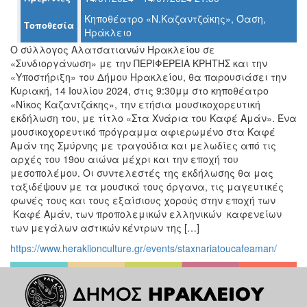
Ο
Κηποθέατρο «Ν.Καζαντζάκης», Όαση,
ΤΟΠΟΣ
Τοποθεσία
ΜΑΣ
Ηράκλειο
Ο σύλλογος Αλατσατιανών Ηρακλείου σε
Ο
«Συνδιοργάνωση» με την ΠΕΡΙΦΕΡΕΙΑ ΚΡΗΤΗΣ και την
ΔΗΜΟΣ
«Υποστήριξη» του Δήμου Ηρακλείου, θα παρουσιάσει την
Κυριακή, 14 Ιουλίου 2024, στις 9:30μμ στο κηποθέατρο
ΠΟΛΙΤΙΣΜΟΣ
«Νίκος Καζαντζάκης», την ετήσια μουσικοχορευτική
εκδήλωση του, με τίτλο «Στα Χνάρια του Καφέ Αμάν». Ένα
μουσικοχορευτικό πρόγραμμα αφιερωμένο στα Καφέ
ΑΝΘΕΚΤΙΚΗ
ΠΟΛΗ
Αμάν της Σμύρνης με τραγούδια και μελωδίες από τις
αρχές του 19ου αιώνα μέχρι και την εποχή του
μεσοπολέμου. Οι συντελεστές της εκδήλωσης θα μας
ταξιδέψουν με τα μουσικά τους όργανα, τις μαγευτικές
φωνές τους και τους εξαίσιους χορούς στην εποχή των
Καφέ Αμάν, των προπολεμικών ελληνικών καφενείων
των μεγάλων αστικών κέντρων της […]
https://www.heraklionculture.gr/events/staxnariatoucafeaman/