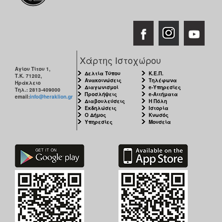
Χάρτης Ιστοχώρου
Αγίου Τίτου 1,
Δελτία Τύπου
Κ.Ε.Π.
Τ.Κ. 71202,
Ανακοινώσεις
Τηλέφωνα
Ηράκλειο
Διαγωνισμοί
e-Υπηρεσίες
Τηλ.: 2813-409000
Προσλήψεις
e-Αιτήματα
email:
info@heraklion.gr
Διαβουλεύσεις
Η Πόλη
Εκδηλώσεις
Ιστορία
Ο Δήμος
Κνωσός
Υπηρεσίες
Μουσεία