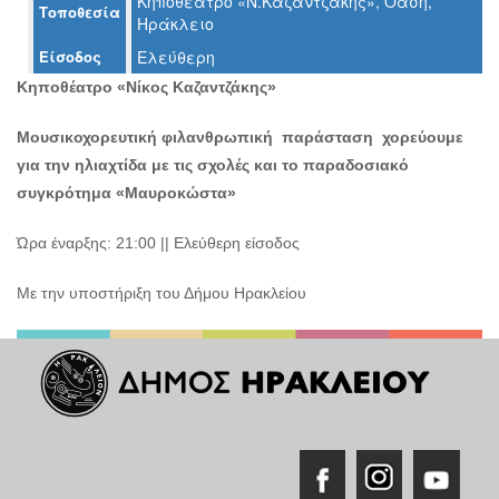
Κηποθέατρο «Ν.Καζαντζάκης», Όαση,
Τοποθεσία
Ο
Ηράκλειο
ΤΟΠΟΣ
ΜΑΣ
Είσοδος
Ελεύθερη
Κηποθέατρο «Νίκος Καζαντζάκης»
Ο
ΔΗΜΟΣ
Μουσικοχορευτική φιλανθρωπική παράσταση χορεύουμε
για την ηλιαχτίδα με τις σχολές και το παραδοσιακό
ΠΟΛΙΤΙΣΜΟΣ
συγκρότημα «Μαυροκώστα»
ΑΝΘΕΚΤΙΚΗ
ΠΟΛΗ
Ώρα έναρξης: 21:00 || Ελεύθερη είσοδος
Με την υποστήριξη του Δήμου Ηρακλείου