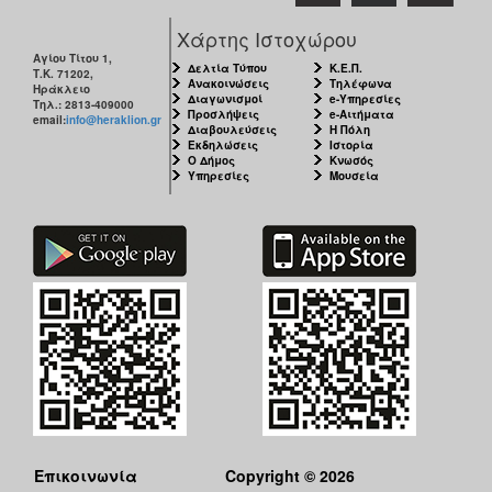
Χάρτης Ιστοχώρου
Αγίου Τίτου 1,
Δελτία Τύπου
Κ.Ε.Π.
Τ.Κ. 71202,
Ανακοινώσεις
Τηλέφωνα
Ηράκλειο
Διαγωνισμοί
e-Υπηρεσίες
Τηλ.: 2813-409000
Προσλήψεις
e-Αιτήματα
email:
info@heraklion.gr
Διαβουλεύσεις
Η Πόλη
Εκδηλώσεις
Ιστορία
Ο Δήμος
Κνωσός
Υπηρεσίες
Μουσεία
Επικοινωνία
Copyright © 2026