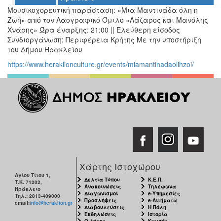
Ο
Μουσικοχορευτική παράσταση: «Μια Μαντινάδα όλη η
ΤΟΠΟΣ
Ζωή» από τον Λαογραφικό Όμιλο «Λάζαρος και Μανόλης
ΜΑΣ
Χνάρης» Ώρα έναρξης: 21:00 || Ελεύθερη είσοδος
Συνδιοργάνωση: Περιφέρεια Κρήτης Με την υποστήριξη
Ο
του Δήμου Ηρακλείου
ΔΗΜΟΣ
https://www.heraklionculture.gr/events/miamantinadaolihzoi/
ΠΟΛΙΤΙΣΜΟΣ
ΑΝΘΕΚΤΙΚΗ
ΠΟΛΗ
Χάρτης Ιστοχώρου
Αγίου Τίτου 1,
Δελτία Τύπου
Κ.Ε.Π.
Τ.Κ. 71202,
Ανακοινώσεις
Τηλέφωνα
Ηράκλειο
Διαγωνισμοί
e-Υπηρεσίες
Τηλ.: 2813-409000
Προσλήψεις
e-Αιτήματα
email:
info@heraklion.gr
Διαβουλεύσεις
Η Πόλη
Εκδηλώσεις
Ιστορία
Ο Δήμος
Κνωσός