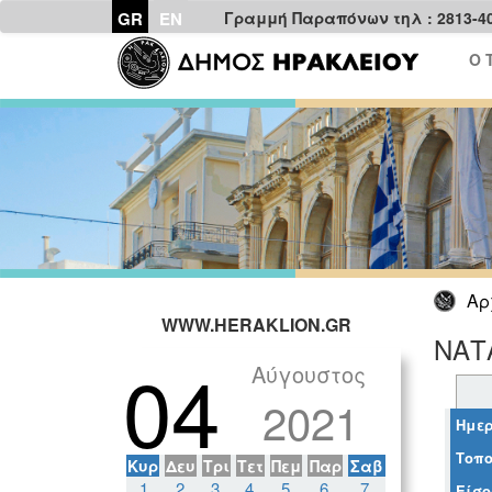
GR
EN
Γραμμή Παραπόνων τηλ : 2813-4
Ο 
Αρ
WWW.HERAKLION.GR
ΝΑΤ
04
Αύγουστος
2021
Ημερ
Τοπο
Κυρ
Δευ
Τρι
Τετ
Πεμ
Παρ
Σαβ
1
2
3
4
5
6
7
Είσο