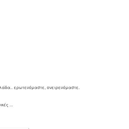
λλάδα.. ερωτευόμαστε, ονειρευόμαστε.
ές ...