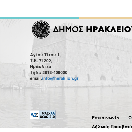
Αγίου Τίτου 1,
Τ.Κ. 71202,
Ηράκλειο
Τηλ.: 2813-409000
email:
info@heraklion.gr
Επικοινωνία
Ό
Δήλωση Προσβασ