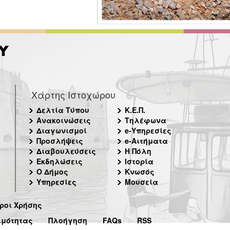
Χάρτης Ιστοχώρου
Δελτία Τύπου
Κ.Ε.Π.
Ανακοινώσεις
Τηλέφωνα
Διαγωνισμοί
e-Υπηρεσίες
Προσλήψεις
e-Αιτήματα
Διαβουλεύσεις
Η Πόλη
Εκδηλώσεις
Ιστορία
Ο Δήμος
Κνωσός
Υπηρεσίες
Μουσεία
ροι Χρήσης
ιμότητας
Πλοήγηση
FAQs
RSS