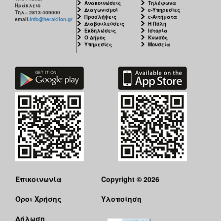
Ανακοινώσεις
Τηλέφωνα
Ηράκλειο
Διαγωνισμοί
e-Υπηρεσίες
Τηλ.: 2813-409000
Προσλήψεις
e-Αιτήματα
email:
info@heraklion.gr
Διαβουλεύσεις
Η Πόλη
Εκδηλώσεις
Ιστορία
Ο Δήμος
Κνωσός
Υπηρεσίες
Μουσεία
Επικοινωνία
Copyright © 2026
Όροι Χρήσης
Υλοποίηση
Δήλωση