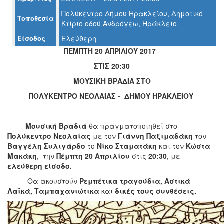
Πολύκεντρο Δήμου Ηρακλείου, Δημοτικό
Τοποθεσία
Ο
Κτίριο οδού Ανδρόγεω, Ηράκλειο
ΤΟΠΟΣ
ΜΑΣ
Είσοδος
Ελεύθερη
ΠΕΜΠΤΗ 20 ΑΠΡΙΛΙΟΥ 2017
Ο
ΔΗΜΟΣ
ΣΤΙΣ 20:30
ΜΟΥΣΙΚΗ ΒΡΑΔΙΑ ΣΤΟ
ΠΟΛΙΤΙΣΜΟΣ
ΠΟΛΥΚΕΝΤΡΟ ΝΕΟΛΑΙΑΣ - ΔΗΜΟΥ ΗΡΑΚΛΕΙΟΥ
ΑΝΘΕΚΤΙΚΗ
ΠΟΛΗ
Μουσική Βραδιά
θα πραγματοποιηθεί στο
Πολύκεντρο Νεολαίας
με τον
Γιάννη Παξιμαδάκη
τον
Βαγγέλη Συλιγάρδο
το
Νίκο Σταματάκη
και τον
Κώστα
Μακάκη
,
την
Πέμπτη 20 Απριλίου
στις
20:30
, με
ελεύθερη είσοδο.
Θα ακουστούν
Ρεμπέτικα τραγούδια, Αστικά
Λαϊκά, Ταμπαχανιώτικα
και
δικές τους συνθέσεις.