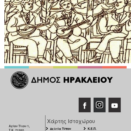
Χάρτης Ιστοχώρου
Αγίου Τίτου 1,
Δελτία Τύπου
Κ.Ε.Π.
Τ.Κ. 71202,