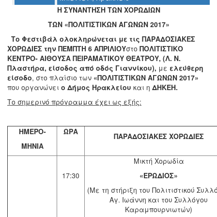
Η ΣΥΝΑΝΤΗΣΗ ΤΩΝ ΧΟΡΩΔΙΩΝ
Ο
ΤΩΝ «ΠΟΛΙΤΙΣΤΙΚΩΝ ΑΓΩΝΩΝ 2017»
ΤΟΠΟΣ
ΜΑΣ
Το Φεστιβάλ ολοκληρώνεται με τις
ΠΑΡΑΔΟΣΙΑΚΕΣ
ΧΟΡΩΔΙΕΣ
την
ΠΕΜΠΤΗ 6 ΑΠΡΙΛΙΟΥ
στο
ΠΟΛΙΤΙΣΤΙΚΟ
Ο
ΚΕΝΤΡΟ- ΑΙΘΟΥΣΑ ΠΕΙΡΑΜΑΤΙΚΟΥ ΘΕΑΤΡΟΥ, (Λ. Ν.
ΔΗΜΟΣ
Πλαστήρα, είσοδος από οδός Γιαννίκου),
με
ελεύθερη
είσοδο
, στο πλαίσιο των
«ΠΟΛΙΤΙΣΤΙΚΩΝ ΑΓΩΝΩΝ 2017»
ΠΟΛΙΤΙΣΜΟΣ
που οργανώνει
ο Δήμος Ηρακλείου
και η
ΔΗΚΕΗ.
Το σημερινό πρόγραμμα έχει ως εξής:
ΑΝΘΕΚΤΙΚΗ
ΠΟΛΗ
ΗΜΕΡΟ-
ΩΡΑ
ΠΑΡΑΔΟΣΙΑΚΕΣ ΧΟΡΩΔΙΕΣ
ΜΗΝΙΑ
Μικτή Χορωδία
17:30
«ΕΡΩΔ
I
ΟΣ»
(Με τη στήριξη του Πολιτιστικού Συλλ
Αγ. Ιωάννη και του Συλλόγου
Καραμπουρνιωτών)