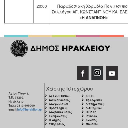
20:00
Παραδοσιακή Χορωδία Πολιτιστικο
Συλλόγου ΑΓ. ΚΩΝΣΤΑΝΤΙΝΟΥ ΚΑΙ ΕΛ
«Η ΑΝΑΠΝΟΗ»
Χάρτης Ιστοχώρου
Αγίου Τίτου 1,
Δελτία Τύπου
Κ.Ε.Π.
Τ.Κ. 71202,
Ανακοινώσεις
Τηλέφωνα
Ηράκλειο
Διαγωνισμοί
e-Υπηρεσίες
Τηλ.: 2813-409000
Προσλήψεις
e-Αιτήματα
email:
info@heraklion.gr
Διαβουλεύσεις
Η Πόλη
Εκδηλώσεις
Ιστορία
Ο Δήμος
Κνωσός
Υπηρεσίες
Μουσεία