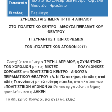
Πολιτιστικό Συνεδριακό Κέντρο, Κομμένο
Τοποθεσία
Μπεντένι, Ηράκλειο
Ο
Είσοδος
Ελεύθερη
ΤΟΠΟΣ
ΜΑΣ
ΣΥΝΕΧΙΖΕΤΑΙ ΣΗΜΕΡΑ ΤΡΙΤΗ 4 ΑΠΡΙΛΙΟΥ
ΣΤΟ ΠΟΛΙΤΙΣΤΙΚΟ ΚΕΝΤΡΟ - ΑΙΘΟΥΣΑ ΠΕΙΡΑΜΑΤΙΚΟΥ
Ο
ΘΕΑΤΡΟΥ
ΔΗΜΟΣ
Η ΣΥΝΑΝΤΗΣΗ ΤΩΝ ΧΟΡΩΔΙΩΝ
ΠΟΛΙΤΙΣΜΟΣ
ΤΩΝ «ΠΟΛΙΤΙΣΤΙΚΩΝ ΑΓΩΝΩΝ 2017»
ΑΝΘΕΚΤΙΚΗ
ΠΟΛΗ
Συνεχίζεται σήμερα
ΤΡΙΤΗ 4 ΑΠΡΙΛΙΟΥ
, η
ΣΥΝΑΝΤΗΣΗ
ΤΩΝ ΧΟΡΩΔΙΩΝ
με τις
ΜΙΚΤΕΣ ΠΟΛΥΦΩΝΙΚΕΣ
ΧΟΡΩΔΙΕΣ
στο
ΠΟΛΙΤΙΣΤΙΚΟ ΚΕΝΤΡΟ - ΑΙΘΟΥΣΑ
ΠΕΙΡΑΜΑΤΙΚΟΥ ΘΕΑΤΡΟΥ (Λ. Ν. Πλαστήρα, είσοδος από
οδός Γιαννίκου)
με
ελεύθερη είσοδο
, στο πλαίσιο των
«
ΠΟΛΙΤΙΣΤΙΚΩΝ ΑΓΩΝΩΝ 2017»
που οργανώνει ο δήμος
ηρακλείου και η
ΔΗΚΕΗ.
Το σημερινό πρόγραμμα έχει ως εξής: