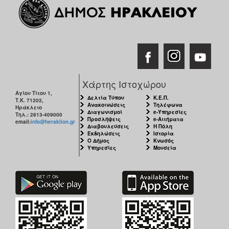
Χάρτης Ιστοχώρου
Αγίου Τίτου 1,
Δελτία Τύπου
Κ.Ε.Π.
Τ.Κ. 71202,
Ανακοινώσεις
Τηλέφωνα
Ηράκλειο
Διαγωνισμοί
e-Υπηρεσίες
Τηλ.: 2813-409000
Προσλήψεις
e-Αιτήματα
email:
info@heraklion.gr
Διαβουλεύσεις
Η Πόλη
Εκδηλώσεις
Ιστορία
Ο Δήμος
Κνωσός
Υπηρεσίες
Μουσεία