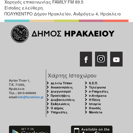
Χορηγός επικοινωνίας FAMILY FM 89.5
Είσοδος ελεύθερη.
ΠΟΛΥΚΕΝΤΡΟ Δήμου Ηρακλείου, Ανδρόγεω 4, Ηράκλειο
Χάρτης Ιστοχώρου
Αγίου Τίτου 1,
Δελτία Τύπου
Κ.Ε.Π.
Τ.Κ. 71202,
Ανακοινώσεις
Τηλέφωνα
Ηράκλειο
Διαγωνισμοί
e-Υπηρεσίες
Τηλ.: 2813-409000
Προσλήψεις
e-Αιτήματα
email:
info@heraklion.gr
Διαβουλεύσεις
Η Πόλη
Εκδηλώσεις
Ιστορία
Ο Δήμος
Κνωσός
Υπηρεσίες
Μουσεία